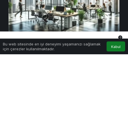
0
Pazarlama
Bu web sitesinde en iyi deneyimi yaşamanızı sağlamak
Anasayfa
Akış
Hesabım
Bildirimler
Kabul
Sosyal Medya Pazarlamasında Trendler: 2024’te
için çerezler kullanılmaktadır.
Öne Çıkanlar
13 Mart 2024 - Çar - 3:35