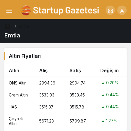
Emtia
Emtia
Altın Fiyatları
Altın
Alış
Satış
Değişim
0.20%
ONS Altın
2994.36
2994.74
0.44%
Gram Altın
3533.03
3533.45
0.44%
HAS
3515.37
3515.78
Çeyrek
1.27%
5671.23
5799.87
Altın