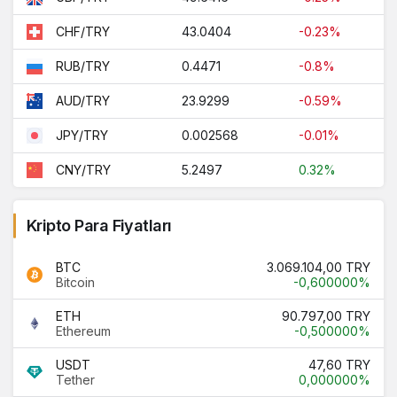
43.0404
-0.23%
CHF/TRY
0.4471
-0.8%
RUB/TRY
23.9299
-0.59%
AUD/TRY
0.002568
-0.01%
JPY/TRY
5.2497
0.32%
CNY/TRY
Kripto Para Fiyatları
BTC
3.069.104,00 TRY
Bitcoin
-0,600000%
ETH
90.797,00 TRY
Ethereum
-0,500000%
USDT
47,60 TRY
Tether
0,000000%