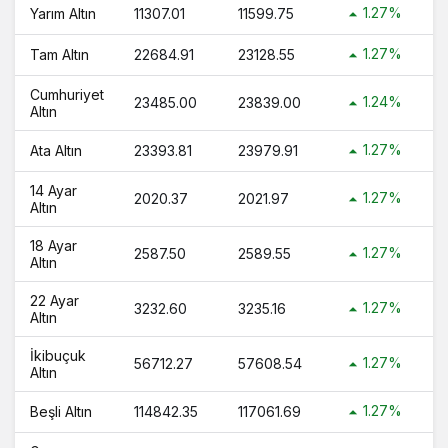
1.27%
Yarım Altın
11307.01
11599.75
1.27%
Tam Altın
22684.91
23128.55
Cumhuriyet
1.24%
23485.00
23839.00
Altın
1.27%
Ata Altın
23393.81
23979.91
14 Ayar
1.27%
2020.37
2021.97
Altın
18 Ayar
1.27%
2587.50
2589.55
Altın
22 Ayar
1.27%
3232.60
3235.16
Altın
İkibuçuk
1.27%
56712.27
57608.54
Altın
1.27%
Beşli Altın
114842.35
117061.69