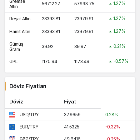
Gremse
1.27%
56712.27
57998.75
Altın
1.27%
Reşat Altın
23393.81
23979.91
1.27%
Hamit Altın
23393.81
23979.91
Gümüş
0.21%
39.92
39.97
Gram
-0.57%
GPL
1170.94
1173.49
Döviz Fiyatları
Döviz
Fiyat
37.9659
0.28%
USD/TRY
41.5325
-0.32%
EUR/TRY
49.6416
-0.25%
GBP/TRY