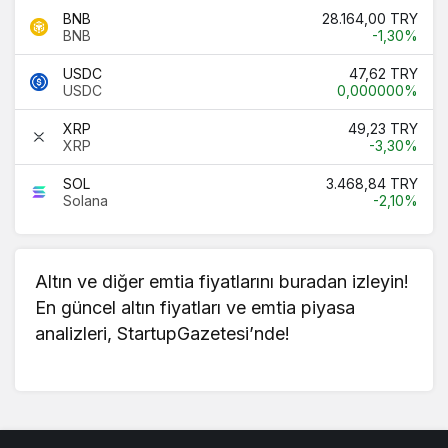
BNB
28.164,00 TRY
BNB
-1,30%
USDC
47,62 TRY
USDC
0,000000%
XRP
49,23 TRY
XRP
-3,30%
SOL
3.468,84 TRY
Solana
-2,10%
Altın ve diğer emtia fiyatlarını buradan izleyin!
En güncel
altın fiyatları
ve emtia piyasa
analizleri, StartupGazetesi’nde!