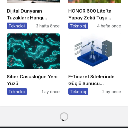
Dijital Dünyanın
HONOR 600 Lite’ta
Tuzakları: Hangi
Yapay Zekâ Tuşu:
Yöntemleri
Özelliklere Erişmenin
Teknoloji
3 hafta önce
Teknoloji
4 hafta önce
Kullanıyorlar?
Yeni Bir Yolu
Siber Casusluğun Yeni
E-Ticaret Sitelerinde
Yüzü
Güçlü Sunucu
Tercihinin Önemi
Teknoloji
1 ay önce
Teknoloji
2 ay önce
KURUMSAL