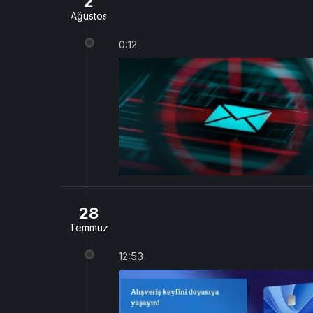
2
Ağustos
0:12
28
Temmuz
12:53