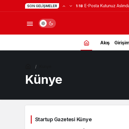
E-Posta Kutunuz Aslınd
1:18
SON GELIŞMELER
Akış
Girişim
Künye
Künye
Startup Gazetesi Künye