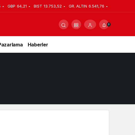
5
GBP
64,21
BIST
13.753,52
GR. ALTIN
6.541,76
0
Pazarlama
Haberler