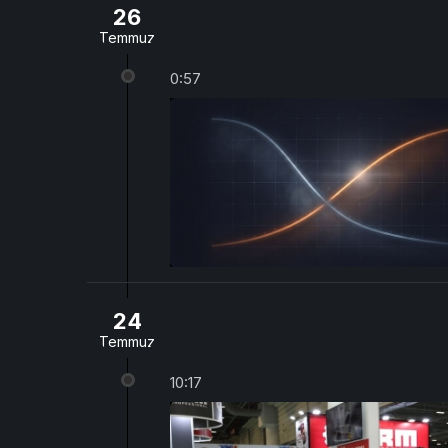
26
Temmuz
0:57
24
Temmuz
10:17