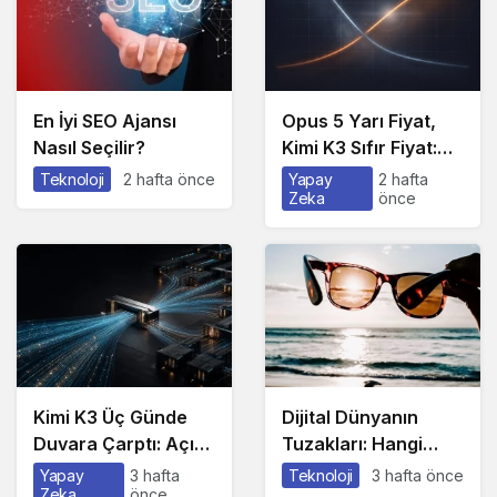
En İyi SEO Ajansı
Opus 5 Yarı Fiyat,
Nasıl Seçilir?
Kimi K3 Sıfır Fiyat:
Model Artık Rekabet
Teknoloji
2 hafta önce
Yapay
2 hafta
Zeka
önce
Avantajın Değil
Kimi K3 Üç Günde
Dijital Dünyanın
Duvara Çarptı: Açık
Tuzakları: Hangi
Model Yarışında Asıl
Yöntemleri
Yapay
3 hafta
Teknoloji
3 hafta önce
Zeka
önce