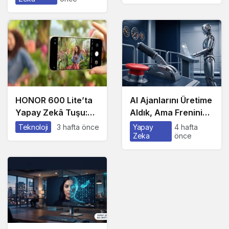
Rekabet Zekâ Değil,
Kullanıyorlar?
Dağıtım
HONOR 600 Lite’ta
AI Ajanlarını Üretime
Yapay Zekâ Tuşu:
Aldık, Ama Frenini
Özelliklere
Takmayı Unuttuk
Teknoloji
3 hafta önce
Yapay
4 hafta
Zeka
önce
Erişmenin Yeni Bir
Yolu