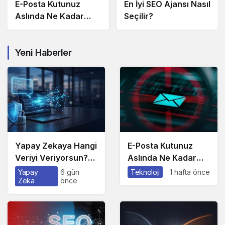
E-Posta Kutunuz
En İyi SEO Ajansı Nasıl
Aslında Ne Kadar
Seçilir?
Güvenli?
Yeni Haberler
Yapay Zekaya Hangi
E-Posta Kutunuz
Veriyi Veriyorsun?
Aslında Ne Kadar
Asıl Risk Ürettiğin
Güvenli?
Yapay
6 gün
Teknoloji
1 hafta önce
Zeka
önce
Değil, Verdiğin
Veride