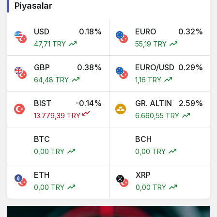
Piyasalar
USD
0.18%
EURO
0.32%
47,71 TRY
55,19 TRY
GBP
0.38%
EURO/USD
0.29%
64,48 TRY
1,16 TRY
BIST
-0.14%
GR. ALTIN
2.59%
13.779,39 TRY
6.660,55 TRY
BTC
BCH
0,00 TRY
0,00 TRY
ETH
XRP
0,00 TRY
0,00 TRY