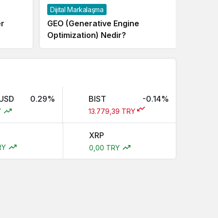
Dijital Markalaşma
Markal
er
GEO (Generative Engine
Marka 
Optimization) Nedir?
Mimari
USD
0.29%
BIST
-0.14%
Y
13.779,39 TRY
XRP
RY
0,00 TRY