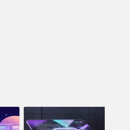
Hikayesi (Brand
elling) Nasıl Oluşturulur?