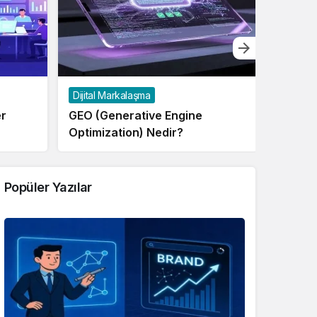
Dijital Markalaşma
Markal
er
GEO (Generative Engine
Marka 
Optimization) Nedir?
Mimari
Popüler Yazılar