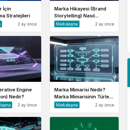
r İçin
Marka Hikayesi (Brand
a Stratejileri
Storytelling) Nasıl
Markalaşma
Oluşturulur?
a
2 ay önce
Markalaşma
2 ay önce
Marka Sadakati Nasıl Oluşturulur?
rative Engine
Marka Mimarisi Nedir?
ion) Nedir?
Marka Mimarisinin Türleri
ve Önemi
alaşma
2 ay önce
Markalaşma
2 ay önce