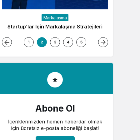
Markalaşma
Startup’lar İçin Markalaşma Stratejileri
Marka Hik
1
2
3
4
5
Abone Ol
İçeriklerimizden hemen haberdar olmak
için ücretsiz e-posta aboneliği başlat!