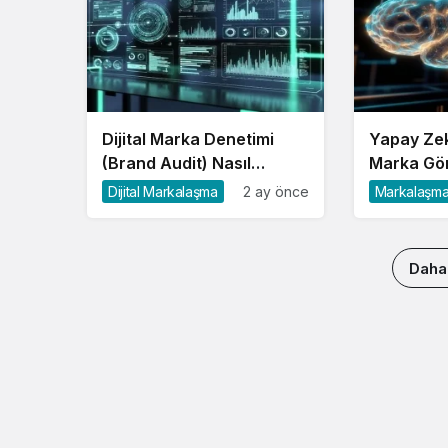
Dijital Marka Denetimi
Yapay Ze
(Brand Audit) Nasıl
Marka Gör
Yapılır?
Sağlanır?
Dijital Markalaşma
2 ay önce
Markalaşm
Daha