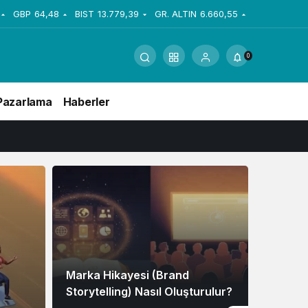
GBP
64,48
BIST
13.779,39
GR. ALTIN
6.660,55
0
Pazarlama
Haberler
Marka Hikayesi (Brand
Dijital 
Storytelling) Nasıl Oluşturulur?
Audit) Na