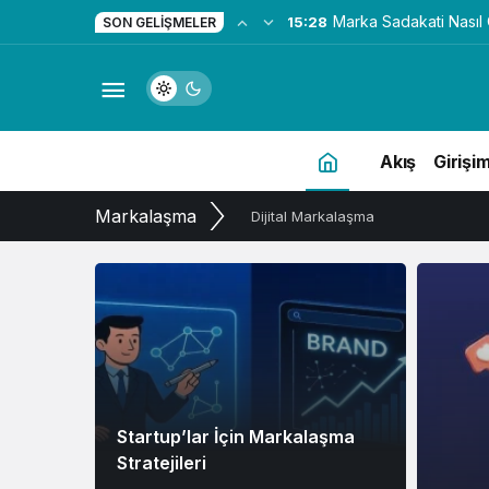
Startup’lar İçin Markala
0:41
SON GELIŞMELER
Akış
Girişim
Markalaşma
Dijital Markalaşma
Startup’lar İçin Markalaşma
Stratejileri