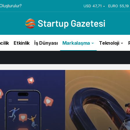
şma Stratejileri
USD
47,71
EURO
55,19
cilik
Etkinlik
İş Dünyası
Markalaşma
Teknoloji