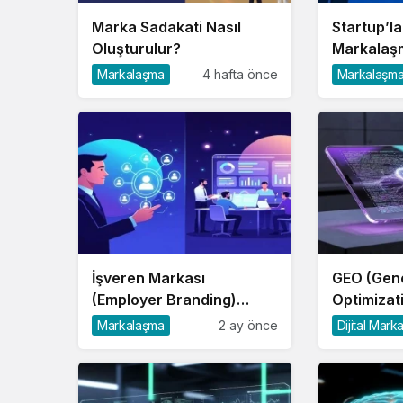
Marka Sadakati Nasıl
Startup’la
Oluşturulur?
Markalaşm
Markalaşma
4 hafta önce
Markalaşm
İşveren Markası
GEO (Gene
(Employer Branding)
Optimizat
Nedir?
Markalaşma
2 ay önce
Dijital Mark