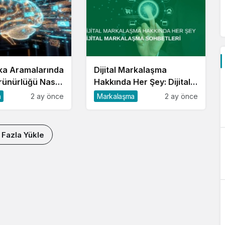
ka Aramalarında
Dijital Markalaşma
ünürlüğü Nasıl
Hakkında Her Şey: Dijital
Markalaşma Sohbetleri
a
2 ay önce
Markalaşma
2 ay önce
Podcast Serisi
 Fazla Yükle