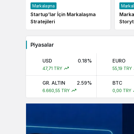
Markalaşma
Marka
Startup’lar İçin Markalaşma
Marka
Stratejileri
Storyt
Piyasalar
USD
0.18%
EURO
47,71 TRY
55,19 TRY
GR. ALTIN
2.59%
BTC
6.660,55 TRY
0,00 TRY