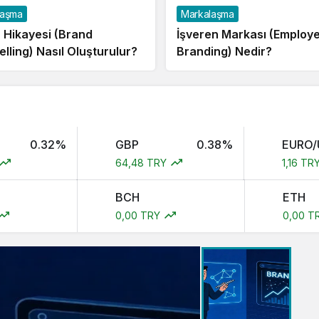
laşma
Markalaşma
 Hikayesi (Brand
İşveren Markası (Employ
elling) Nasıl Oluşturulur?
Branding) Nedir?
0.32%
GBP
0.38%
EURO/
64,48 TRY
1,16 TR
BCH
ETH
0,00 TRY
0,00 T