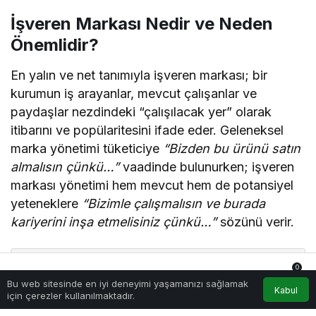
İşveren Markası Nedir ve Neden
Önemlidir?
En yalın ve net tanımıyla işveren markası; bir
kurumun iş arayanlar, mevcut çalışanlar ve
paydaşlar nezdindeki “çalışılacak yer” olarak
itibarını ve popülaritesini ifade eder. Geleneksel
marka yönetimi tüketiciye
“Bizden bu ürünü satın
almalısın çünkü…”
vaadinde bulunurken; işveren
markası yönetimi hem mevcut hem de potansiyel
yeteneklere
“Bizimle çalışmalısın ve burada
kariyerini inşa etmelisiniz çünkü…”
sözünü verir.
                  ┌──────────────────────────────
0
──────────┐

Bu web sitesinde en iyi deneyimi yaşamanızı sağlamak
                  │      360° İŞVEREN MARKASI ALG
Anasayfa
Akış
Hesabım
Bildirimler
Kabul
için çerezler kullanılmaktadır.
ISI       │

                  └───────────────────┬──────────