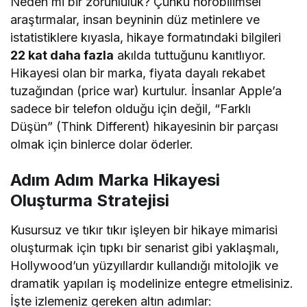
Neden mi bir zorunluluk? Çünkü nörobilimsel
araştırmalar, insan beyninin düz metinlere ve
istatistiklere kıyasla, hikaye formatındaki bilgileri
22 kat daha fazla
akılda tuttuğunu kanıtlıyor.
Hikayesi olan bir marka, fiyata dayalı rekabet
tuzağından (price war) kurtulur. İnsanlar Apple’a
sadece bir telefon olduğu için değil, “Farklı
Düşün” (Think Different) hikayesinin bir parçası
olmak için binlerce dolar öderler.
Adım Adım Marka Hikayesi
Oluşturma Stratejisi
Kusursuz ve tıkır tıkır işleyen bir hikaye mimarisi
oluşturmak için tıpkı bir senarist gibi yaklaşmalı,
Hollywood’un yüzyıllardır kullandığı mitolojik ve
dramatik yapıları iş modelinize entegre etmelisiniz.
İşte izlemeniz gereken altın adımlar: