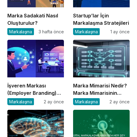
Marka Sadakati Nasıl
Startup’lar İçin
Oluşturulur?
Markalaşma Stratejileri
Markalaşma
3 hafta önce
Markalaşma
1 ay önce
İşveren Markası
Marka Mimarisi Nedir?
(Employer Branding)
Marka Mimarisinin
Nedir?
Türleri ve Önemi
Markalaşma
2 ay önce
Markalaşma
2 ay önce