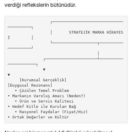
verdiği reflekslerin bütünüdür.
                  ┌──────────────────────────────
──────────┐

                  │       STRATEJİK MARKA HİKAYES
İ         │

                  └───────────────────┬──────────
──────────┘

                                      │

               ┌──────────────────────┴──────────
────────────┐

               ▼                                             
▼

     [Kurumsal Gerçeklik]                           
[Duygusal Rezonans]

   • Çözülen Temel Problem                       
• Markanın Varoluş Amacı (Neden?)

   • Ürün ve Servis Kalitesi                     
• Hedef Kitle ile Kurulan Bağ

   • Rasyonel Faydalar (Fiyat/Hız)               