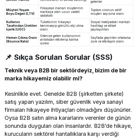
gelenler
Hikayeye inanan müşterinin
Müşteri Yaşam
Toplam cironun aktif
markaya olan uzun vadeli
Boyu Değeri (LTV)
müşteri sayısına oranı
sadakati.
Kullanıcı
Tüketicinin hikayeyi
Sosyal medyadaki markalı
Tarafından Üretilen
benimseyip gönüllü elçi olma
hashtag ve etiket
İçerik (UGC)
oranı.
paylaşımları
Sitenize gelen kullanıcının
Hemen Çıkma Oranı
Sayfada geçirilen ortalama
anlatıdan etkilenip kalma
(Bounce Rate)
süre ve etkileşim oranı
süresi.
📌 Sıkça Sorulan Sorular (SSS)
Teknik veya B2B bir sektördeyiz, bizim de bir
marka hikayemiz olabilir mi?
Kesinlikle evet. Genelde B2B (şirketten şirkete)
satış yapan yazılım, siber güvenlik veya sanayi
firmaları hikayeye ihtiyaçları olmadığını düşünürler.
Oysa B2B satın alma kararlarını verenler de günün
sonunda duyguları olan insanlardır. B2B’de hikaye,
kurucuların sektörel hantallıklara karşı verdiği