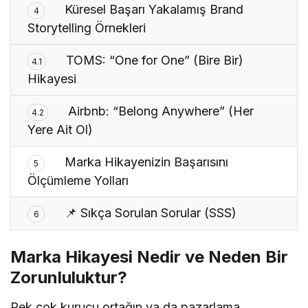
Küresel Başarı Yakalamış Brand
4
Storytelling Örnekleri
TOMS: “One for One” (Bire Bir)
4.1
Hikayesi
Airbnb: “Belong Anywhere” (Her
4.2
Yere Ait Ol)
Marka Hikayenizin Başarısını
5
Ölçümleme Yolları
📌 Sıkça Sorulan Sorular (SSS)
6
Marka Hikayesi Nedir ve Neden Bir
Zorunluluktur?
Pek çok kurucu ortağın ya da pazarlama