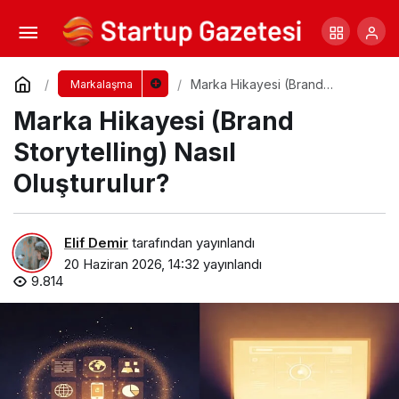
İşveren Markası (Employer Branding) Nedir?
Yorum Yap
Paylaş
Marka Hikayesi (Brand
Markalaşma
Storytelling) Nasıl Oluşturulur?
Marka Hikayesi (Brand
Storytelling) Nasıl
Oluşturulur?
Elif Demir
tarafından yayınlandı
20 Haziran 2026, 14:32
yayınlandı
9.814