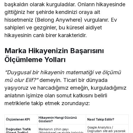
başkaldırı olarak kurguladılar. Onların hikayesinde
gittiğiniz her şehirde kendinizi oraya ait
hissetmeniz (Belong Anywhere) vurgulanır. Ev
sahipleri ve gezginler, bu küresel aidiyet
hikayesinin canlı birer karakteridir.
Marka Hikayenizin Başarısını
Ölçümleme Yolları
“Duygusal bir hikayenin matematiği ve ölçümü
mü olur Elif?”
demeyin. Ticari bir dünyada
yaşıyoruz ve harcadığımız emeğin, kurguladığımız
anlatının işimize olan somut katkısını belirli
metriklerle takip etmek zorundayız:
Hikayenin Hangi Gücünü
Ölçümlenen KPI
Nasıl Takip Edilir?
Gösterir?
Google Analytics /
Doğrudan Trafik
Markanın zihin payı
Doğrudan site adı yazarak
(Direct Traffic)
(Mindshare) ve akılda kalıcılığı.