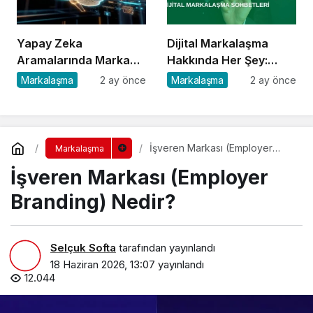
Yapay Zeka
Dijital Markalaşma
Aramalarında Marka
Hakkında Her Şey:
Görünürlüğü Nasıl
Dijital Markalaşma
Markalaşma
2 ay önce
Markalaşma
2 ay önce
Sağlanır?
Sohbetleri Podcast
Serisi
İşveren Markası (Employer
Markalaşma
Branding) Nedir?
İşveren Markası (Employer
Branding) Nedir?
Selçuk Softa
tarafından yayınlandı
18 Haziran 2026, 13:07
yayınlandı
12.044