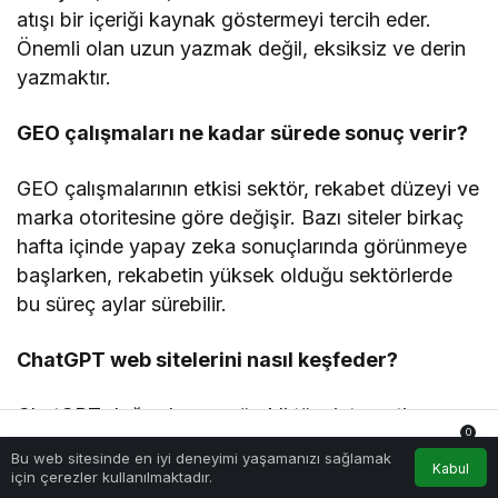
atışı bir içeriği kaynak göstermeyi tercih eder.
Önemli olan uzun yazmak değil, eksiksiz ve derin
yazmaktır.
GEO çalışmaları ne kadar sürede sonuç verir?
GEO çalışmalarının etkisi sektör, rekabet düzeyi ve
marka otoritesine göre değişir. Bazı siteler birkaç
hafta içinde yapay zeka sonuçlarında görünmeye
başlarken, rekabetin yüksek olduğu sektörlerde
bu süreç aylar sürebilir.
ChatGPT web sitelerini nasıl keşfeder?
ChatGPT doğrudan ve sürekli tüm interneti
0
taramaz. Ancak kullandığı veri kaynakları, arama
Bu web sitesinde en iyi deneyimi yaşamanızı sağlamak
Anasayfa
Akış
Hesabım
Bildirimler
Kabul
entegrasyonları ve web erişimi özellikleri
için çerezler kullanılmaktadır.