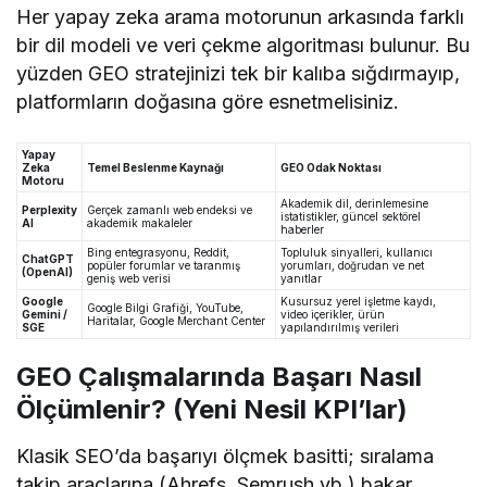
Her yapay zeka arama motorunun arkasında farklı
bir dil modeli ve veri çekme algoritması bulunur. Bu
yüzden GEO stratejinizi tek bir kalıba sığdırmayıp,
platformların doğasına göre esnetmelisiniz.
Yapay
Zeka
Temel Beslenme Kaynağı
GEO Odak Noktası
Motoru
Akademik dil, derinlemesine
Perplexity
Gerçek zamanlı web endeksi ve
istatistikler, güncel sektörel
AI
akademik makaleler
haberler
Bing entegrasyonu, Reddit,
Topluluk sinyalleri, kullanıcı
ChatGPT
popüler forumlar ve taranmış
yorumları, doğrudan ve net
(OpenAI)
geniş web verisi
yanıtlar
Google
Kusursuz yerel işletme kaydı,
Google Bilgi Grafiği, YouTube,
Gemini /
video içerikler, ürün
Haritalar, Google Merchant Center
SGE
yapılandırılmış verileri
GEO Çalışmalarında Başarı Nasıl
Ölçümlenir? (Yeni Nesil KPI’lar)
Klasik SEO’da başarıyı ölçmek basitti; sıralama
takip araçlarına (Ahrefs, Semrush vb.) bakar,