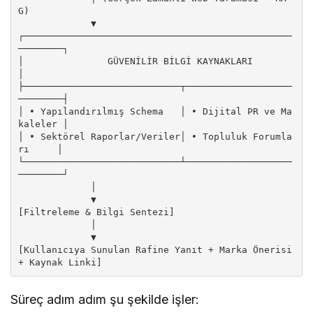
G)

             ▼

┌────────────────────────────────────────────────
────────┐

│               GÜVENİLİR BİLGİ KAYNAKLARI               
│

├────────────────────────────┬───────────────────
────────┤

│ • Yapılandırılmış Schema   │ • Dijital PR ve Ma
kaleler │

│ • Sektörel Raporlar/Veriler│ • Topluluk Forumla
rı     │

└────────────────────────────┴───────────────────
────────┘

             │

             ▼

[Filtreleme & Bilgi Sentezi]

             │

             ▼

[Kullanıcıya Sunulan Rafine Yanıt + Marka Önerisi 
Süreç adım adım şu şekilde işler: