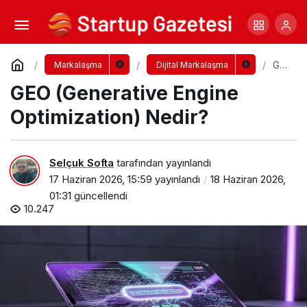
GEO (Generative Engine Optimization)
Nedir?
Yorum Yap
GE
Markalaşma
Dijital Markalaşma
O
GEO (Generative Engine
(Ge
ner
ativ
Optimization) Nedir?
e
Eng
ine
Opt
Selçuk Softa
tarafından yayınlandı
imiz
17 Haziran 2026, 15:59
yayınlandı
18 Haziran 2026,
atio
n)
01:31
güncellendi
Ne
10.247
dir?