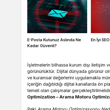
E-Posta Kutunuz Aslında Ne
En İyi SEO
Kadar Güvenli?
İşletmelerin bilhassa kurum dışı iletişim
görünürlüktür. Dijital dünyada görünür olm
ve kuramsal değerlerini uygulamakla mümk
içeriğin dağıtıldığı dijital kanallarda ön p
temeli olan çalışmalar gerçekleştirilmeli
Optimization – Arama Motoru Optimi
Peki
Arama Motoru Optimizasyonu Nedir?