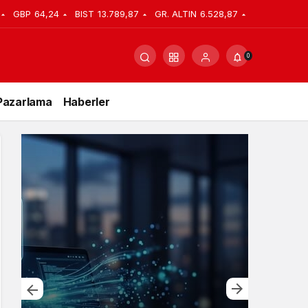
GBP
64,24
BIST
13.789,87
GR. ALTIN
6.528,87
0
Pazarlama
Haberler