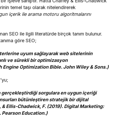
i bir işleve sahiptir. Hatta Chaffey & Ellis-Chadwick
rinin temel taşı olarak nitelendirerek
gun içerik ile arama motoru algoritmalarını
.
an SEO ile ilgili literatürde birçok tanım bulunur.
n tanıma göre SEO;
iterlerine uyum sağlayarak web sitelerinin
lı ve sürekli bir optimizasyon
rch Engine Optimization Bible. John Wiley & Sons.)
’yu;
 gerçekleştirdiği sorgulara en uygun içeriği
urları bütünleştiren stratejik bir dijital
 & Ellis-Chadwick, F. (2019). Digital Marketing:
. Pearson Education.)