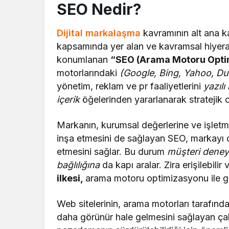
SEO Nedir?
Dijital markalaşma
kavramının alt ana k
kapsamında yer alan ve kavramsal hiyerar
konumlanan
“SEO (Arama Motoru Opt
motorlarındaki
(Google, Bing, Yahoo, D
yönetim, reklam ve pr faaliyetlerini
yazılı
içerik
öğelerinden yararlanarak stratejik o
Markanın, kurumsal değerlerine ve işletme 
inşa etmesini de sağlayan SEO, markayı d
etmesini sağlar. Bu durum
müşteri deney
bağlılığına
da kapı aralar. Zira erişilebilir
ilkesi,
arama motoru optimizasyonu ile ger
Web sitelerinin, arama motorları tarafından
daha görünür hale gelmesini sağlayan çal