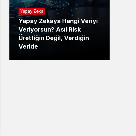
Yapay Zeka
Yapay Zekaya Hangi Veriyi
Tekno
Veriyorsun? Asıl Risk
Ürettiğin Değil, Verdiğin
E-P
Veride
Ne 