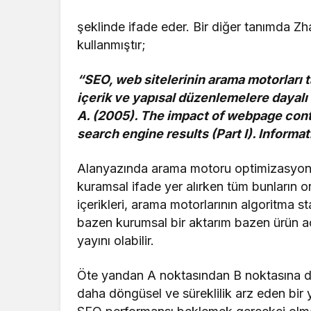
şeklinde ifade eder. Bir diğer tanımda Zha
kullanmıştır;
“SEO, web sitelerinin arama motorları 
içerik ve yapısal düzenlemelere dayalı b
A. (2005). The impact of webpage conte
search engine results (Part I). Infor
Alanyazında arama motoru optimizasyonu
kuramsal ifade yer alırken tüm bunların o
içerikleri, arama motorlarının algoritma s
bazen kurumsal bir aktarım bazen ürün a
yayını olabilir.
Öte yandan A noktasından B noktasına do
daha döngüsel ve süreklilik arz eden bir 