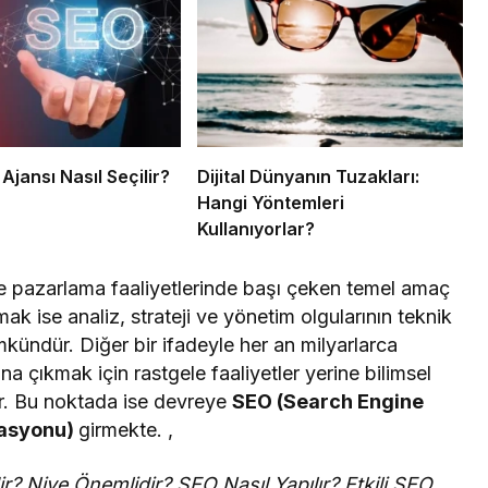
 Ajansı Nasıl Seçilir?
Dijital Dünyanın Tuzakları:
Hangi Yöntemleri
Kullanıyorlar?
 ve pazarlama faaliyetlerinde başı çeken temel amaç
ak ise analiz, strateji ve yönetim olgularının teknik
ündür. Diğer bir ifadeyle her an milyarlarca
lana çıkmak için rastgele faaliyetler yerine bilimsel
dir. Bu noktada ise devreye
SEO (Search Engine
zasyonu)
girmekte. ,
 Niye Önemlidir? SEO Nasıl Yapılır? Etkili SEO