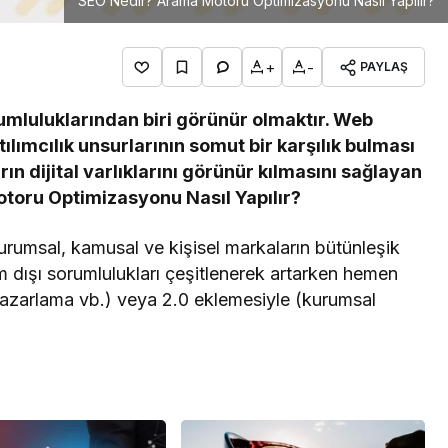
SEO Nedir? Arama Motoru Optimizasyonu Nasıl Yapılır?
+
-
PAYLAŞ
rumluluklarından biri görünür olmaktır. Web
atılımcılık unsurlarının somut bir karşılık bulması
arın dijital varlıklarını görünür kılmasını sağlayan
toru Optimizasyonu Nasıl Yapılır?
e kurumsal, kamusal ve kişisel markaların bütünleşik
 dışı sorumlulukları çeşitlenerek artarken hemen
l pazarlama vb.) veya 2.0 eklemesiyle (kurumsal