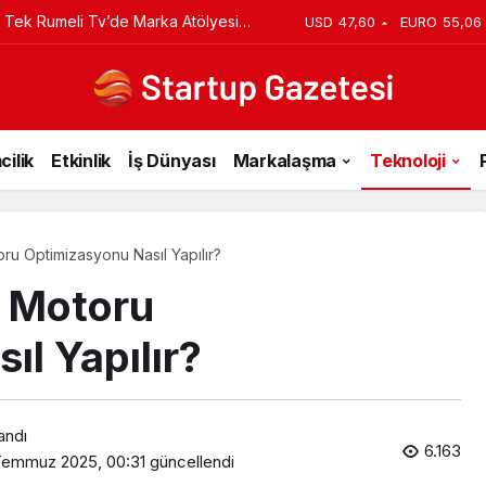
 Tek Rumeli Tv’de Marka Atölyesi
USD
47,60
EURO
55,06
du
cilik
Etkinlik
İş Dünyası
Markalaşma
Teknoloji
u Optimizasyonu Nasıl Yapılır?
 Motoru
l Yapılır?
andı
6.163
Temmuz 2025, 00:31
güncellendi