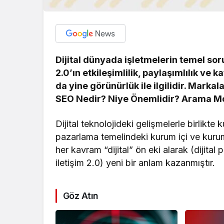
Dijital dünyada işletmelerin temel so
2.0’ın etkileşimlilik, paylaşımlılık ve k
da yine görünürlük ile ilgilidir. Markal
SEO Nedir? Niye Önemlidir? Arama Mo
Dijital teknolojideki gelişmelerle birlikt
pazarlama temelindeki kurum içi ve kurum
her kavram “dijital” ön eki alarak (dijita
iletişim 2.0) yeni bir anlam kazanmıştır.
Göz Atın