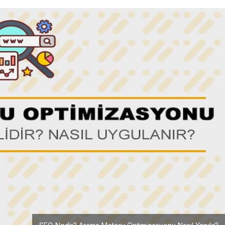
Girişimcilik
Mürsel Ferhat Sağlam Tek
Rumeli Tv’de Marka
Atölyesi Programına Konuk
Oldu