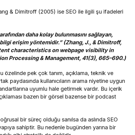
ng & Dimitroff (2005) ise SEO ile ilgili şu ifadeleri
tarafından daha kolay bulunmasını sağlayan,
ilgi erişim yöntemidir.” (Zhang, J., & Dimitroff,
nt characteristics on webpage visibility in
mation Processing & Management, 41(3), 665–690.)
 özelinde pek çok tanım, açıklama, teknik ve
rtak paydasında kullanıcıların arama niyetine uygun
tandartlarına uyumlu hale getirmek vardır. Bu içerik
çıklaması bazen bir görsel bazense bir podcast
ğrusal bir süreç olduğu sanılsa da aslında SEO
yapıya sahiptir. Bu nedenle bugünden yarına bir