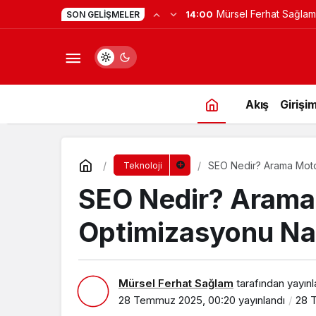
Mürsel Ferhat Sağlam
14:00
SON GELIŞMELER
Programına Konuk Ol
Akış
Girişim
SEO Nedir? Arama Motor
Teknoloji
SEO Nedir? Arama
Optimizasyonu Nası
Mürsel Ferhat Sağlam
tarafından yayınl
28 Temmuz 2025, 00:20
yayınlandı
28 