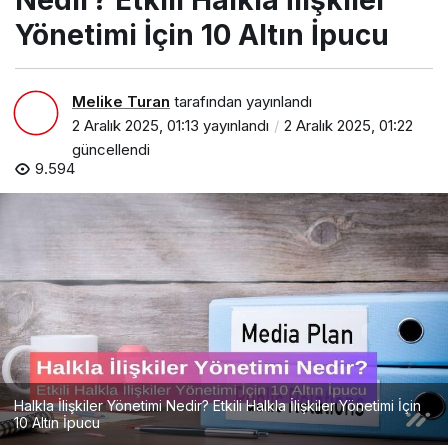
Nedir? Etkili Halkla İlişkiler
eti
mi
Yönetimi İçin 10 Altın İpucu
Ne
dir?
Etki
li
Melike Turan
tarafından yayınlandı
Hal
2 Aralık 2025, 01:13
yayınlandı
2 Aralık 2025, 01:22
kla
İlişk
güncellendi
iler
9.594
Yön
eti
mi
İçin
10
Altı
n
İpu
cu
Halkla İlişkiler Yönetimi Nedir? Etkili Halkla İlişkiler Yönetimi İçin
10 Altın İpucu