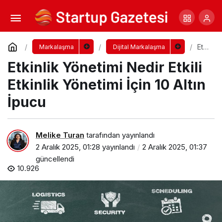
Halkla İlişkiler Yönetimi Nedir? Etkili Halkla
İlişkiler Yönetimi İçin 10 Altın İpucu
Yorum Yap
Paylaş
Etki
Markalaşma
Dijital Markalaşma
nlik
Etkinlik Yönetimi Nedir Etkili
Yön
eti
mi
Etkinlik Yönetimi İçin 10 Altın
Ne
dir
İpucu
Etki
li
Etki
nlik
Melike Turan
tarafından yayınlandı
Yön
2 Aralık 2025, 01:28
yayınlandı
2 Aralık 2025, 01:37
eti
mi
güncellendi
İçin
10.926
10
Altı
n
İpu
cu