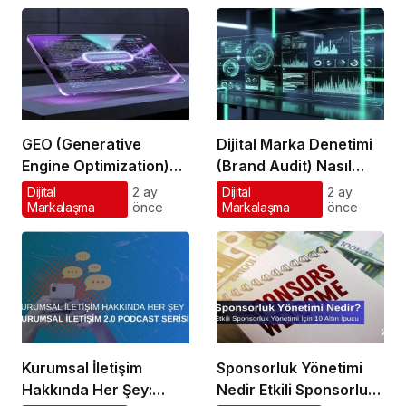
GEO (Generative
Dijital Marka Denetimi
Engine Optimization)
(Brand Audit) Nasıl
Nedir?
Yapılır?
Dijital
2 ay
Dijital
2 ay
Markalaşma
önce
Markalaşma
önce
Kurumsal İletişim
Sponsorluk Yönetimi
Hakkında Her Şey:
Nedir Etkili Sponsorluk