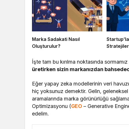
Marka Sadakati Nasıl
Startup’l
Oluşturulur?
Stratejiler
İşte tam bu kırılma noktasında sormamız 
üretirken sizin markanızdan bahsedece
Eğer yapay zeka modellerinin veri havuzu
hiç yoksunuz demektir. Gelin, gelenekse
aramalarında marka görünürlüğü sağlamanı
Optimizasyonu (
GEO
– Generative Engine
edelim.