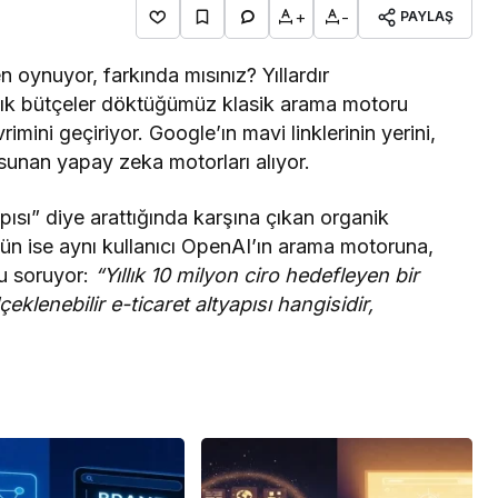
+
-
PAYLAŞ
n oynuyor, farkında mısınız? Yıllardır
rlık bütçeler döktüğümüz klasik arama motoru
mini geçiriyor. Google’ın mavi linklerinin yerini,
 sunan yapay zeka motorları alıyor.
yapısı” diye arattığında karşına çıkan organik
gün ise aynı kullanıcı OpenAI’ın arama motoruna,
u soruyor:
“Yıllık 10 milyon ciro hedefleyen bir
çeklenebilir e-ticaret altyapısı hangisidir,