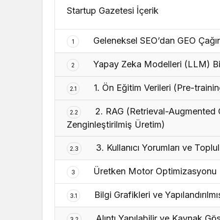
Startup Gazetesi İçerik
Geleneksel SEO’dan GEO Çağına
1
Yapay Zeka Modelleri (LLM) Bil
2
1. Ön Eğitim Verileri (Pre-traini
2.1
2. RAG (Retrieval-Augmented Ge
2.2
Zenginleştirilmiş Üretim)
3. Kullanıcı Yorumları ve Toplul
2.3
Üretken Motor Optimizasyonu (G
3
Bilgi Grafikleri ve Yapılandırıl
3.1
Alıntı Yapılabilir ve Kaynak Göst
3.2