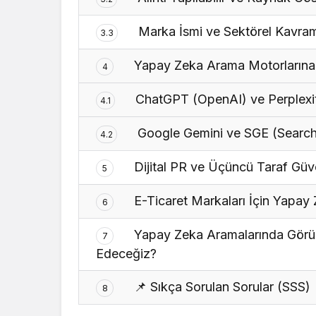
Marka İsmi ve Sektörel Kavram 
3.3
Yapay Zeka Arama Motorlarına G
4
ChatGPT (OpenAI) ve Perplexit
4.1
Google Gemini ve SGE (Search
4.2
Dijital PR ve Üçüncü Taraf Güve
5
E-Ticaret Markaları İçin Yapay
6
Yapay Zeka Aramalarında Görün
7
Edeceğiz?
📌 Sıkça Sorulan Sorular (SSS)
8