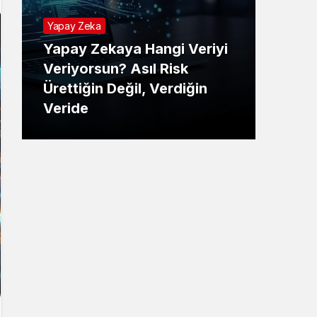
Yapay Zeka
Yapay Zekaya Hangi Veriyi
Tekno
Veriyorsun? Asıl Risk
Ürettiğin Değil, Verdiğin
E-P
Veride
Ne 