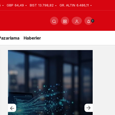
5
GBP
64,49
BIST
13.798,82
GR. ALTIN
6.486,11
0
Pazarlama
Haberler