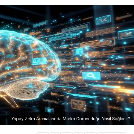
Girişimcilik
Mürsel Ferhat Sağlam Tek
Rumeli Tv’de Marka
Atölyesi Programına Konuk
Oldu
Yapay Zeka Aramalarında Marka Görünürlüğü Nasıl Sağlanır?