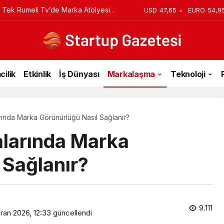
 Tek Rumeli Tv’de Marka Atölyesi
USD
47,65
EURO
54,9
du
cilik
Etkinlik
İş Dünyası
Markalaşma
Teknoloji
ında Marka Görünürlüğü Nasıl Sağlanır?
larında Marka
 Sağlanır?
9.111
iran 2026, 12:33
güncellendi