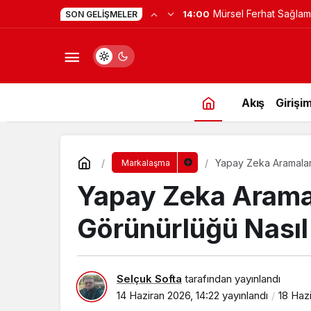
Mürsel Ferhat Sağlam
14:00
SON GELIŞMELER
Programına Konuk Ol
Akış
Girişim
Yapay Zeka Aramalar
Markalaşma
Yapay Zeka Arama
Görünürlüğü Nasıl
Selçuk Softa
tarafından yayınlandı
14 Haziran 2026, 14:22
yayınlandı
18 Haz