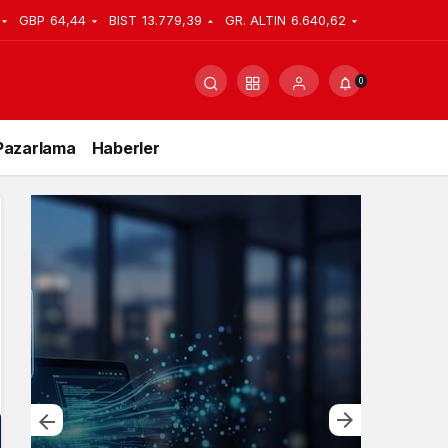
GBP
64,44
BIST
13.779,39
GR. ALTIN
6.640,62
0
Pazarlama
Haberler