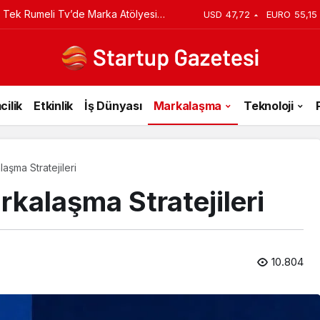
 Tek Rumeli Tv’de Marka Atölyesi
USD
47,72
EURO
55,15
du
cilik
Etkinlik
İş Dünyası
Markalaşma
Teknoloji
laşma Stratejileri
rkalaşma Stratejileri
10.804