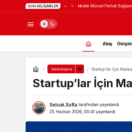
Mürsel Ferhat Sağlam
14:00
SON GELIŞMELER
Programına Konuk Ol
Akış
Girişim
Startup’lar İçin Marka
Markalaşma
Startup’lar İçin Ma
Selçuk Softa
tarafından yayınlandı
25 Haziran 2026, 00:41
yayınlandı