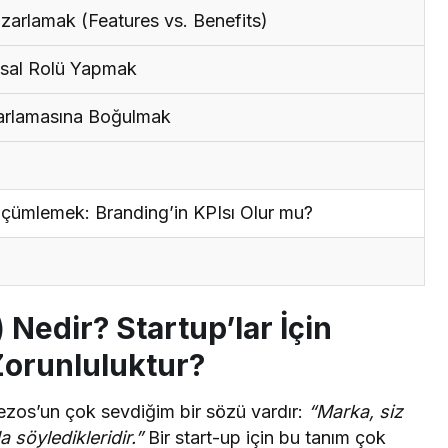
azarlamak (Features vs. Benefits)
sal Rolü Yapmak
zarlamasına Boğulmak
Ölçümlemek: Branding’in KPIsı Olur mu?
Nedir? Startup’lar İçin
Zorunluluktur?
ezos’un çok sevdiğim bir sözü vardır:
“Marka, siz
 söyledikleridir.”
Bir start-up için bu tanım çok