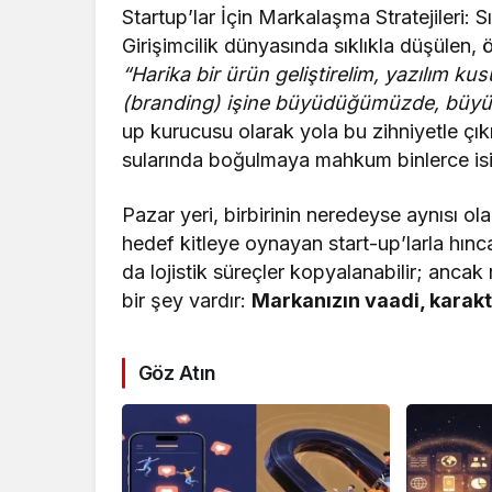
Startup’lar İçin Markalaşma Stratejileri: 
Girişimcilik dünyasında sıklıkla düşülen, 
“Harika bir ürün geliştirelim, yazılım ku
(branding) işine büyüdüğümüzde, büyük
up kurucusu olarak yola bu zihniyetle çık
sularında boğulmaya mahkum binlerce isim
Pazar yeri, birbirinin neredeyse aynısı ola
hedef kitleye oynayan start-up’larla hınca
da lojistik süreçler kopyalanabilir; anca
bir şey vardır:
Markanızın vaadi, karakter
Göz Atın