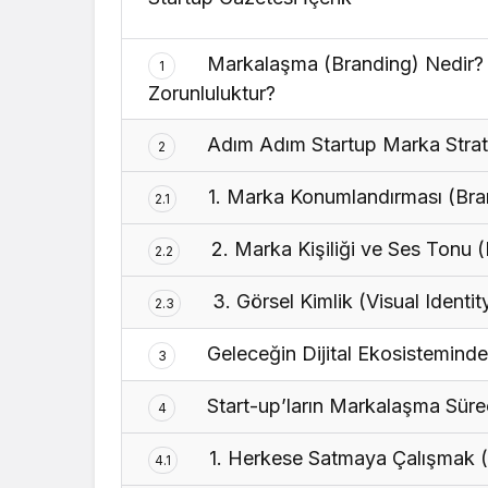
Markalaşma (Branding) Nedir? St
1
Zorunluluktur?
Adım Adım Startup Marka Strate
2
1. Marka Konumlandırması (Bra
2.1
2. Marka Kişiliği ve Ses Tonu 
2.2
3. Görsel Kimlik (Visual Identit
2.3
Geleceğin Dijital Ekosisteminde
3
Start-up’ların Markalaşma Süre
4
1. Herkese Satmaya Çalışmak 
4.1