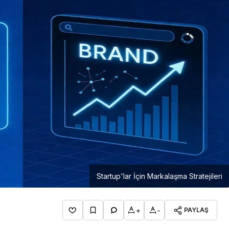
Girişimcilik
Mürsel Ferhat Sağlam Tek
Rumeli Tv’de Marka
Atölyesi Programına Konuk
Oldu
Startup'lar İçin Markalaşma Stratejileri
+
-
PAYLAŞ