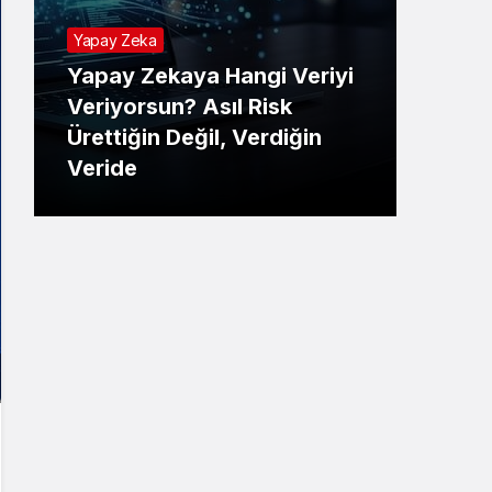
Yapay Zeka
Yapay Zekaya Hangi Veriyi
Tekno
Veriyorsun? Asıl Risk
Ürettiğin Değil, Verdiğin
E-P
Veride
Ne 