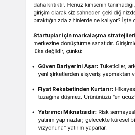
daha kritiktir. Henüz kimsenin tanımadığı
girişim olarak siz sahneden çekildiğinizd
bıraktığınızda zihinlerde ne kalıyor? İşte 
Startuplar için markalaşma stratejiler
merkezine dönüştürme sanatıdır. Girişim
lüks değildir, çünkü:
Güven Bariyerini Aşar:
Tüketiciler, ar
yeni şirketlerden alışveriş yapmaktan v
Fiyat Rekabetinden Kurtarır:
Hikayesi 
tuzağına düşmez. Ürününüzü “en ucuz” ol
Yatırımcı Mıknatısıdır:
Risk sermayesi
yatırım yapmazlar; gelecekte küresel b
vizyonuna” yatırım yaparlar.