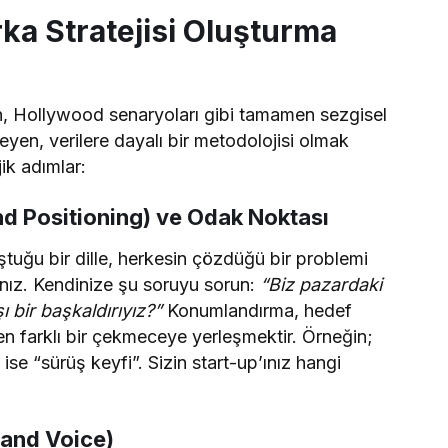
a Stratejisi Oluşturma
en, Hollywood senaryoları gibi tamamen sezgisel
leyen, verilere dayalı bir metodolojisi olmak
ik adımlar:
d Positioning) ve Odak Noktası
uğu bir dille, herkesin çözdüğü bir problemi
ız. Kendinize şu soruyu sorun:
“Biz pazardaki
ı bir başkaldırıyız?”
Konumlandırma, hedef
en farklı bir çekmeceye yerleşmektir. Örneğin;
e “sürüş keyfi”. Sizin start-up’ınız hangi
rand Voice)