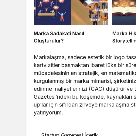
Marka Sadakati Nasıl
Marka Hik
Oluşturulur?
Storytelli
Markalaşma, sadece estetik bir logo tas
kartvizitler basmaktan ibaret lüks bir sür
mücadelesinin en stratejik, en matematik
kurgulanmış bir marka mimarisi, şirketini
edinme maliyetlerinizi (CAC) düşürür ve t
Gazetesi’ndeki bu köşemde, kaynakları sın
up’lar için sıfırdan zirveye markalaşma str
yatırıyorum.
Startup Gazetesi İçerik