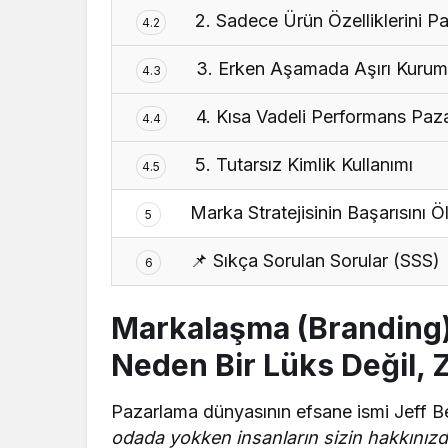
2. Sadece Ürün Özelliklerini P
4.2
3. Erken Aşamada Aşırı Kurum
4.3
4. Kısa Vadeli Performans Pa
4.4
5. Tutarsız Kimlik Kullanımı
4.5
Marka Stratejisinin Başarısını 
5
📌 Sıkça Sorulan Sorular (SSS)
6
Markalaşma (Branding) 
Neden Bir Lüks Değil, 
Pazarlama dünyasının efsane ismi Jeff B
odada yokken insanların sizin hakkınızda