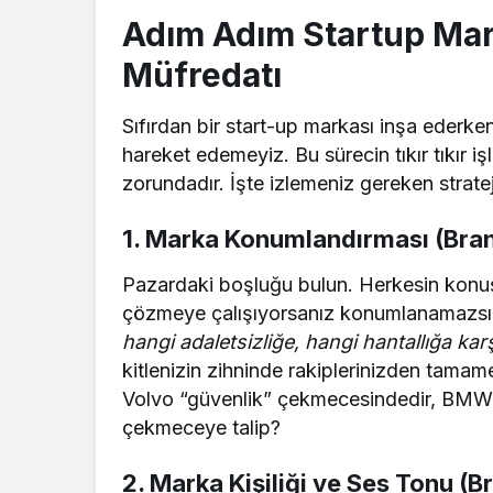
Adım Adım Startup Mark
Müfredatı
Sıfırdan bir start-up markası inşa ederk
hareket edemeyiz. Bu sürecin tıkır tıkır iş
zorundadır. İşte izlemeniz gereken stratej
1. Marka Konumlandırması (Bran
Pazardaki boşluğu bulun. Herkesin konuşt
çözmeye çalışıyorsanız konumlanamazsın
hangi adaletsizliğe, hangi hantallığa karş
kitlenizin zihninde rakiplerinizden tamam
Volvo “güvenlik” çekmecesindedir, BMW is
çekmeceye talip?
2. Marka Kişiliği ve Ses Tonu (B