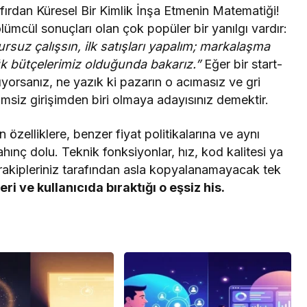
Sıfırdan Küresel Bir Kimlik İnşa Etmenin Matematiği!
ölümcül sonuçları olan çok popüler bir yanılgı vardır:
sursuz çalışsın, ilk satışları yapalım; markalaşma
 bütçelerimiz olduğunda bakarız.”
Eğer bir start-
ıyorsanız, ne yazık ki pazarın o acımasız ve gri
siz girişimden biri olmaya adayısınız demektir.
n özelliklere, benzer fiyat politikalarına ve aynı
hınç dolu. Teknik fonksiyonlar, hız, kod kalitesi ya
k rakipleriniz tarafından asla kopyalanamayacak tek
i ve kullanıcıda bıraktığı o eşsiz his.