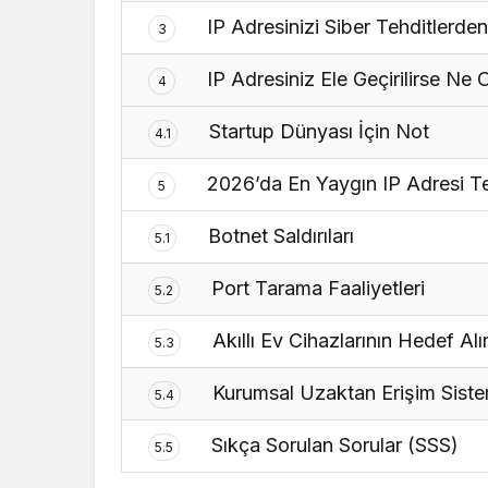
IP Adresinizi Siber Tehditlerden
3
IP Adresiniz Ele Geçirilirse Ne O
4
Startup Dünyası İçin Not
4.1
2026’da En Yaygın IP Adresi Teh
5
Botnet Saldırıları
5.1
Port Tarama Faaliyetleri
5.2
Akıllı Ev Cihazlarının Hedef Al
5.3
Kurumsal Uzaktan Erişim Siste
5.4
Sıkça Sorulan Sorular (SSS)
5.5