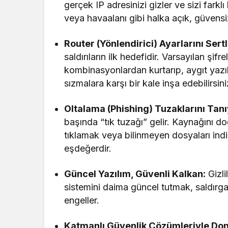
gerçek IP adresinizi gizler ve sizi farkl
veya havaalanı gibi halka açık, güvensiz
Router (Yönlendirici) Ayarlarını Sertl
saldırıların ilk hedefidir. Varsayılan şifr
kombinasyonlardan kurtarıp, aygıt yazıl
sızmalara karşı bir kale inşa edebilirsini
Oltalama (Phishing) Tuzaklarını Tanı
başında “tık tuzağı” gelir. Kaynağını do
tıklamak veya bilinmeyen dosyaları indi
eşdeğerdir.
Güncel Yazılım, Güvenli Kalkan:
Gizli
sistemini daima güncel tutmak, saldırga
engeller.
Katmanlı Güvenlik Çözümleriyle Don