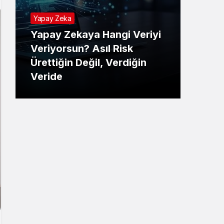
Yapay Zeka
Yapay Zekaya Hangi Veriyi
Tekno
Veriyorsun? Asıl Risk
Ürettiğin Değil, Verdiğin
E-P
Veride
Ne 