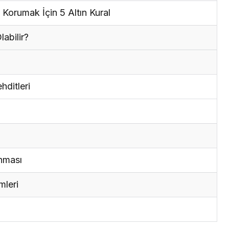
 Korumak İçin 5 Altın Kural
labilir?
ditleri
ınması
mleri