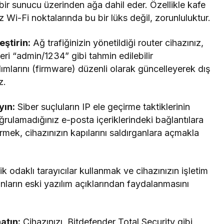
ı bir sunucu üzerinden ağa dahil eder. Özellikle kafe
 Wi-Fi noktalarında bu bir lüks değil, zorunluluktur.
eştirin:
Ağ trafiğinizin yönetildiği router cihazınız,
eleri “admin/1234” gibi tahmin edilebilir
ımlarını (firmware) düzenli olarak güncelleyerek dış
z.
yın:
Siber suçluların IP ele geçirme taktiklerinin
ğrulamadığınız e-posta içeriklerindeki bağlantılara
rmek, cihazınızın kapılarını saldırganlara açmakla
lik odaklı tarayıcılar kullanmak ve cihazınızın işletim
nların eski yazılım açıklarından faydalanmasını
atın:
Cihazınızı, Bitdefender Total Security gibi