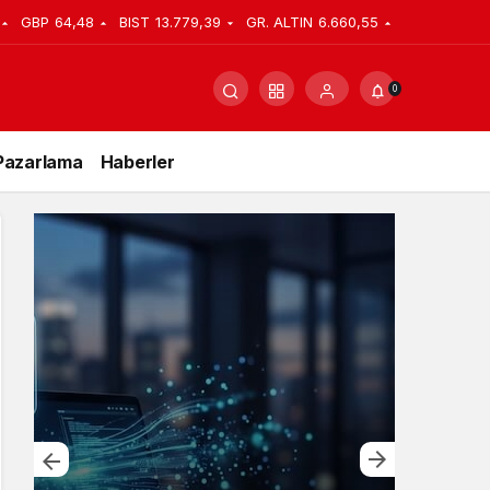
GBP
64,48
BIST
13.779,39
GR. ALTIN
6.660,55
0
Pazarlama
Haberler