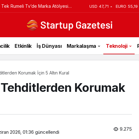
 Tek Rumeli Tv’de Marka Atölyesi
USD
47,71
EURO
55,19
du
cilik
Etkinlik
İş Dünyası
Markalaşma
Teknoloji
itlerden Korumak İçin 5 Altın Kural
r Tehditlerden Korumak
9.275
iran 2026, 01:36
güncellendi