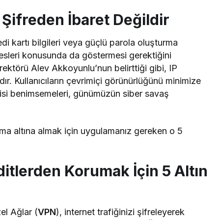
 Şifreden İbaret Değildir
edi kartı bilgileri veya güçlü parola oluşturma
resleri konusunda da göstermesi gerektiğini
ktörü Alev Akkoyunlu’nun belirttiği gibi, IP
ıdır. Kullanıcıların çevrimiçi görünürlüğünü minimize
ejisi benimsemeleri, günümüzün siber savaş
ruma altına almak için uygulamanız gereken o 5
ditlerden Korumak İçin 5 Altın
el Ağlar (
VPN
), internet trafiğinizi şifreleyerek