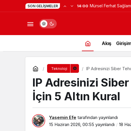
Mürsel Ferhat Sağlam
14:00
SON GELIŞMELER
Programına Konuk Ol
Akış
Girişim
IP Adresinizi Siber Tehd
Teknoloji
IP Adresinizi Sibe
İçin 5 Altın Kural
Yasemin Efe
tarafından yayınlandı
15 Haziran 2026, 00:55
yayınlandı
18 Haz