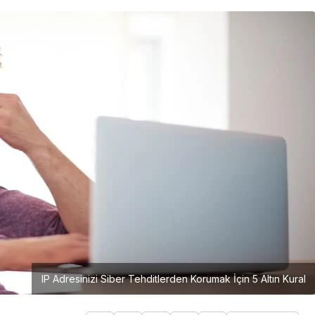
Girişimcilik
Mürsel Ferhat Sağlam Tek
Rumeli Tv’de Marka
Atölyesi Programına Konuk
Oldu
IP Adresinizi Siber Tehditlerden Korumak İçin 5 Altın Kural