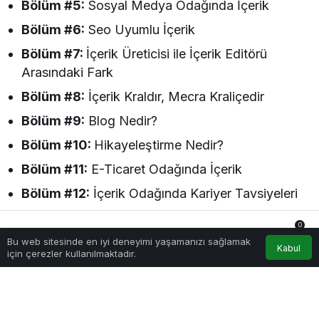
Bölüm #5:
Sosyal Medya Odağında İçerik
Bölüm #6:
Seo Uyumlu İçerik
Bölüm #7:
İçerik Üreticisi ile İçerik Editörü
Arasındaki Fark
Bölüm #8:
İçerik Kraldır, Mecra Kraliçedir
Bölüm #9:
Blog Nedir?
Bölüm #10:
Hikayeleştirme Nedir?
Bölüm #11:
E-Ticaret Odağında İçerik
Bölüm #12:
İçerik Odağında Kariyer Tavsiyeleri
İçeriklerce Podcast Serisi Hakkında
0
Bu web sitesinde en iyi deneyimi yaşamanızı sağlamak
Anasayfa
Akış
Hesabım
Bildirimler
Kabul
için çerezler kullanılmaktadır.
Tarih boyunca insana eşlik eden en kadim olgu
“içerik”tir. İnsanın, mağara duvarlarına şekiller
çizerek başladığı “içerik” yolculuğu günümüz
dünyasında dijital teknolojilerdeki gelişmelerle