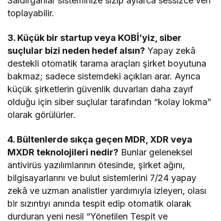
Saldırganlar sisteminize sızıp aylarca sessizce veri
toplayabilir.
3. Küçük bir startup veya KOBİ’yiz, siber
suçlular bizi neden hedef alsın?
Yapay zekâ
destekli otomatik tarama araçları şirket boyutuna
bakmaz; sadece sistemdeki açıkları arar. Ayrıca
küçük şirketlerin güvenlik duvarları daha zayıf
olduğu için siber suçlular tarafından “kolay lokma”
olarak görülürler.
4. Bültenlerde sıkça geçen MDR, XDR veya
MXDR teknolojileri nedir?
Bunlar geleneksel
antivirüs yazılımlarının ötesinde, şirket ağını,
bilgisayarlarını ve bulut sistemlerini 7/24 yapay
zekâ ve uzman analistler yardımıyla izleyen, olası
bir sızıntıyı anında tespit edip otomatik olarak
durduran yeni nesil “Yönetilen Tespit ve