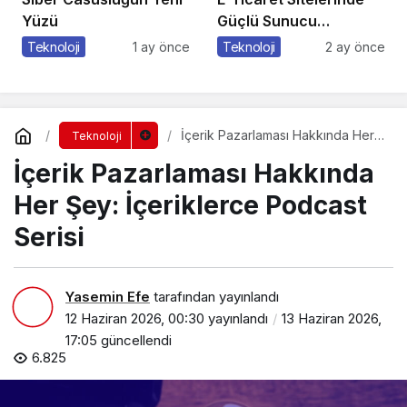
Yüzü
Güçlü Sunucu
Tercihinin Önemi
Teknoloji
1 ay önce
Teknoloji
2 ay önce
İçerik Pazarlaması Hakkında Her
Teknoloji
Şey: İçeriklerce Podcast Serisi
İçerik Pazarlaması Hakkında
Her Şey: İçeriklerce Podcast
Serisi
Yasemin Efe
tarafından yayınlandı
12 Haziran 2026, 00:30
yayınlandı
13 Haziran 2026,
17:05
güncellendi
6.825