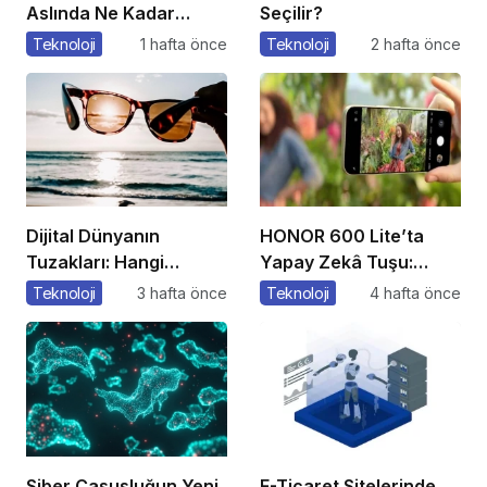
Aslında Ne Kadar
Seçilir?
Güvenli?
Teknoloji
1 hafta önce
Teknoloji
2 hafta önce
Dijital Dünyanın
HONOR 600 Lite’ta
Tuzakları: Hangi
Yapay Zekâ Tuşu:
Yöntemleri
Özelliklere Erişmenin
Teknoloji
3 hafta önce
Teknoloji
4 hafta önce
Kullanıyorlar?
Yeni Bir Yolu
Siber Casusluğun Yeni
E-Ticaret Sitelerinde