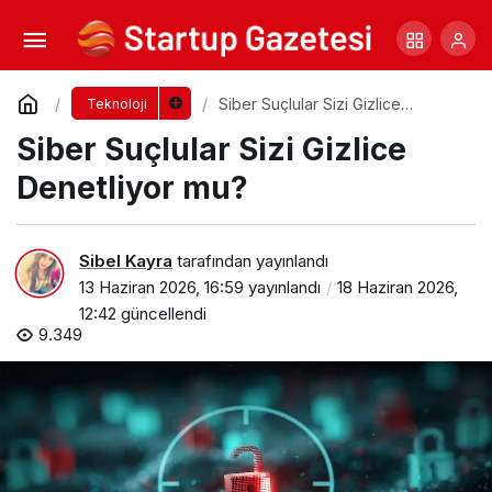
İçerik Pazarlaması Hakkında Her Şey:
İçeriklerce Podcast Serisi
Yorum Yap
Paylaş
Siber Suçlular Sizi Gizlice
Teknoloji
Denetliyor mu?
Siber Suçlular Sizi Gizlice
Denetliyor mu?
Sibel Kayra
tarafından yayınlandı
13 Haziran 2026, 16:59
yayınlandı
18 Haziran 2026,
12:42
güncellendi
9.349