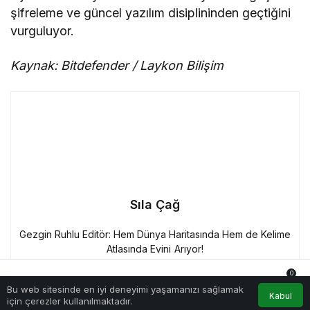
şifreleme ve güncel yazılım disiplininden geçtiğini
vurguluyor.
Kaynak: Bitdefender / Laykon Bilişim
Sıla Çağ
Gezgin Ruhlu Editör: Hem Dünya Haritasında Hem de Kelime
Atlasında Evini Arıyor!
0
Bu web sitesinde en iyi deneyimi yaşamanızı sağlamak
Tamamen
Anasayfa
Akış
Hesabım
Bildirimler
Kabul
için çerezler kullanılmaktadır.