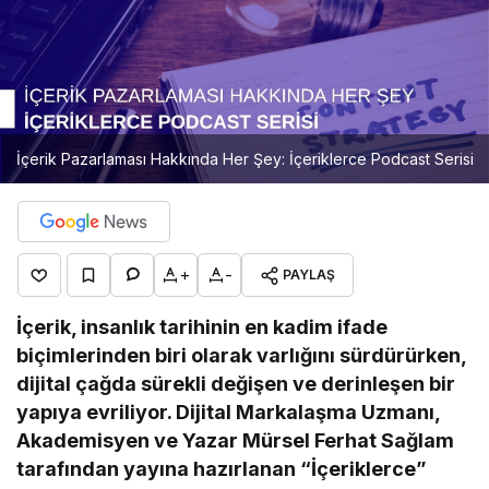
İçerik Pazarlaması Hakkında Her Şey: İçeriklerce Podcast Serisi
+
-
PAYLAŞ
İçerik, insanlık tarihinin en kadim ifade
biçimlerinden biri olarak varlığını sürdürürken,
dijital çağda sürekli değişen ve derinleşen bir
yapıya evriliyor. Dijital Markalaşma Uzmanı,
Akademisyen ve Yazar Mürsel Ferhat Sağlam
tarafından yayına hazırlanan “İçeriklerce”