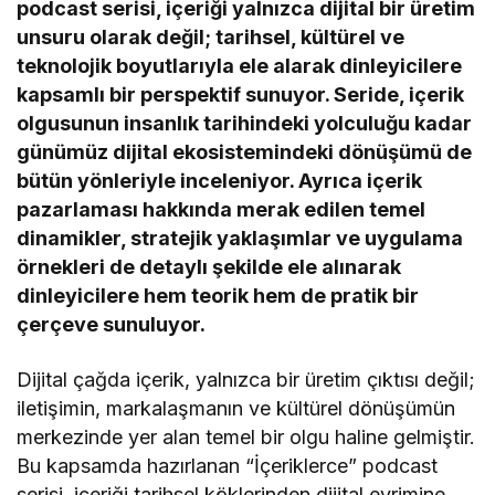
podcast serisi, içeriği yalnızca dijital bir üretim
unsuru olarak değil; tarihsel, kültürel ve
teknolojik boyutlarıyla ele alarak dinleyicilere
kapsamlı bir perspektif sunuyor. Seride, içerik
olgusunun insanlık tarihindeki yolculuğu kadar
günümüz dijital ekosistemindeki dönüşümü de
bütün yönleriyle inceleniyor. Ayrıca içerik
pazarlaması hakkında merak edilen temel
dinamikler, stratejik yaklaşımlar ve uygulama
örnekleri de detaylı şekilde ele alınarak
dinleyicilere hem teorik hem de pratik bir
çerçeve sunuluyor.
Dijital çağda içerik, yalnızca bir üretim çıktısı değil;
iletişimin, markalaşmanın ve kültürel dönüşümün
merkezinde yer alan temel bir olgu haline gelmiştir.
Bu kapsamda hazırlanan “İçeriklerce” podcast
serisi, içeriği tarihsel köklerinden dijital evrimine