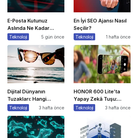
E-Posta Kutunuz
En İyi SEO Ajansı Nasıl
Aslında Ne Kadar
Seçilir?
Güvenli?
Teknoloji
5 gün önce
Teknoloji
1 hafta önce
Dijital Dünyanın
HONOR 600 Lite’ta
Tuzakları: Hangi
Yapay Zekâ Tuşu:
Yöntemleri
Özelliklere Erişmenin
Teknoloji
3 hafta önce
Teknoloji
3 hafta önce
Kullanıyorlar?
Yeni Bir Yolu