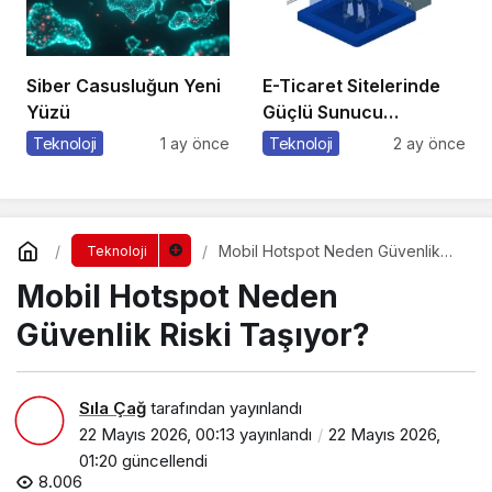
Siber Casusluğun Yeni
E-Ticaret Sitelerinde
Yüzü
Güçlü Sunucu
Tercihinin Önemi
Teknoloji
1 ay önce
Teknoloji
2 ay önce
Mobil Hotspot Neden Güvenlik
Teknoloji
Riski Taşıyor?
Mobil Hotspot Neden
Güvenlik Riski Taşıyor?
Sıla Çağ
tarafından yayınlandı
22 Mayıs 2026, 00:13
yayınlandı
22 Mayıs 2026,
01:20
güncellendi
8.006