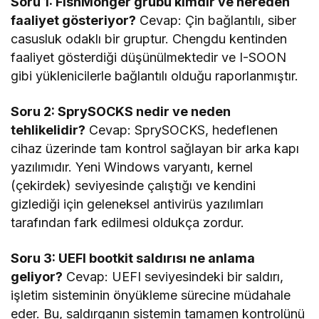
Soru 1: FishMonger grubu kimdir ve nereden
faaliyet gösteriyor?
Cevap: Çin bağlantılı, siber
casusluk odaklı bir gruptur. Chengdu kentinden
faaliyet gösterdiği düşünülmektedir ve I-SOON
gibi yüklenicilerle bağlantılı olduğu raporlanmıştır.
Soru 2: SprySOCKS nedir ve neden
tehlikelidir?
Cevap: SprySOCKS, hedeflenen
cihaz üzerinde tam kontrol sağlayan bir arka kapı
yazılımıdır. Yeni Windows varyantı, kernel
(çekirdek) seviyesinde çalıştığı ve kendini
gizlediği için geleneksel antivirüs yazılımları
tarafından fark edilmesi oldukça zordur.
Soru 3: UEFI bootkit saldırısı ne anlama
geliyor?
Cevap: UEFI seviyesindeki bir saldırı,
işletim sisteminin önyükleme sürecine müdahale
eder. Bu, saldırganın sistemin tamamen kontrolünü