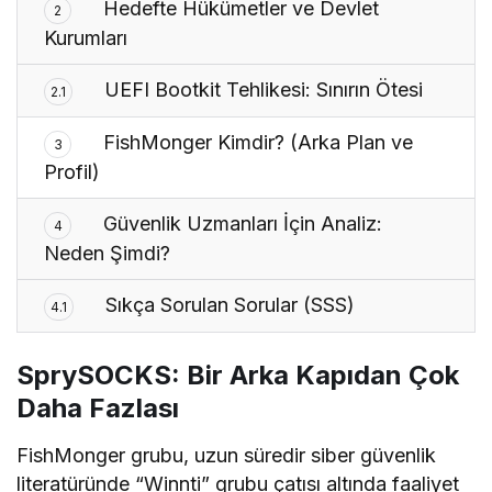
Hedefte Hükümetler ve Devlet
2
Kurumları
UEFI Bootkit Tehlikesi: Sınırın Ötesi
2.1
FishMonger Kimdir? (Arka Plan ve
3
Profil)
Güvenlik Uzmanları İçin Analiz:
4
Neden Şimdi?
Sıkça Sorulan Sorular (SSS)
4.1
SprySOCKS: Bir Arka Kapıdan Çok
Daha Fazlası
FishMonger grubu, uzun süredir siber güvenlik
literatüründe “Winnti” grubu çatısı altında faaliyet