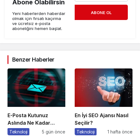
Abone Olabilirsin
ABONE OL
Yeni haberlerden haberdar
olmak için fırsatı kaçırma
ve ücretsiz e-posta
aboneliğini hemen başlat.
Benzer Haberler
E-Posta Kutunuz
En İyi SEO Ajansı Nasıl
Aslında Ne Kadar
Seçilir?
Güvenli?
Teknoloji
5 gün önce
Teknoloji
1 hafta önce