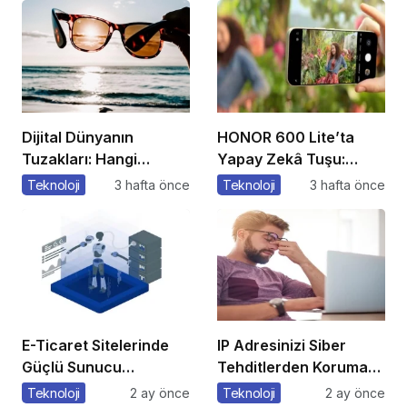
Dijital Dünyanın
HONOR 600 Lite’ta
Tuzakları: Hangi
Yapay Zekâ Tuşu:
Yöntemleri
Özelliklere Erişmenin
Teknoloji
3 hafta önce
Teknoloji
3 hafta önce
Kullanıyorlar?
Yeni Bir Yolu
E-Ticaret Sitelerinde
IP Adresinizi Siber
Güçlü Sunucu
Tehditlerden Korumak
Tercihinin Önemi
İçin 5 Altın Kural
Teknoloji
2 ay önce
Teknoloji
2 ay önce