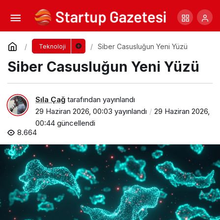
E-Ticaret Sitelerinde Güçlü Sunucu
Tercihinin Önemi
Yorum Yap
Paylaş
Siber Casusluğun Yeni Yüzü
Teknoloji
Siber Casusluğun Yeni Yüzü
Sıla Çağ
tarafından yayınlandı
29 Haziran 2026, 00:03
yayınlandı
29 Haziran 2026,
00:44
güncellendi
8.664