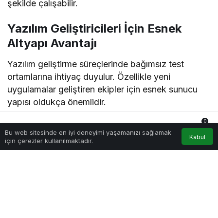
şekilde çalışabilir.
Yazılım Geliştiricileri İçin Esnek
Altyapı Avantajı
Yazılım geliştirme süreçlerinde bağımsız test
ortamlarına ihtiyaç duyulur. Özellikle yeni
uygulamalar geliştiren ekipler için esnek sunucu
yapısı oldukça önemlidir.
0
VDS çözümleri geliştiricilere kendi işletim
Bu web sitesinde en iyi deneyimi yaşamanızı sağlamak
Anasayfa
Akış
Hesabım
Bildirimler
Kabul
sistemlerini kurma özgürlüğü sunar. İstenilen
için çerezler kullanılmaktadır.
yazılımlar yüklenebilir, özel yapılandırmalar
yapılabilir ve projeler tamamen kişisel ihtiyaçlara
göre şekillendirilebilir. Böylece test süreçleri daha
kontrollü ilerler.
Ayrıca geliştirilen uygulamalar farklı projelerden