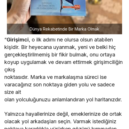
Dünya Rekabetinde Bir Marka Olmak
“
Girişimci
, o ilk adımı ne olursa olsun atabilen
kişidir. Bir heyecana uyanmak, yeni ve belki hiç
gerçekleştirilmemiş bir fikir bulmak, onu ortaya
koyup uygulamak ve devam ettirmek girişimciliğin
çıkış
noktasıdır. Marka ve markalaşma süreci ise
varacağınız son noktaya giden yolu ve sadece
size ait
olan yolculuğunuzu anlamlandıran yol haritanızdır.
Yalnızca hayallerinize değil, emeklerinize de ortak
olacak yol arkadaşları seçin. Varmak istediğiniz
noktaya kararlılıkla yürürken gözünü kırpmadan