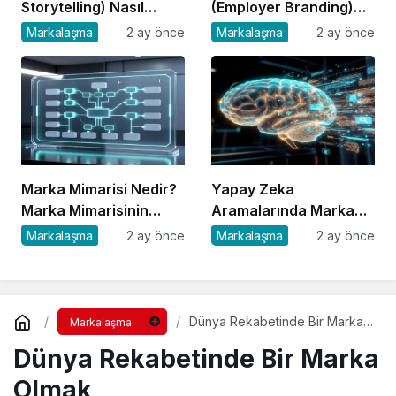
Storytelling) Nasıl
(Employer Branding)
Oluşturulur?
Nedir?
Markalaşma
2 ay önce
Markalaşma
2 ay önce
Marka Mimarisi Nedir?
Yapay Zeka
Marka Mimarisinin
Aramalarında Marka
Türleri ve Önemi
Görünürlüğü Nasıl
Markalaşma
2 ay önce
Markalaşma
2 ay önce
Sağlanır?
Dünya Rekabetinde Bir Marka
Markalaşma
Olmak
Dünya Rekabetinde Bir Marka
Olmak