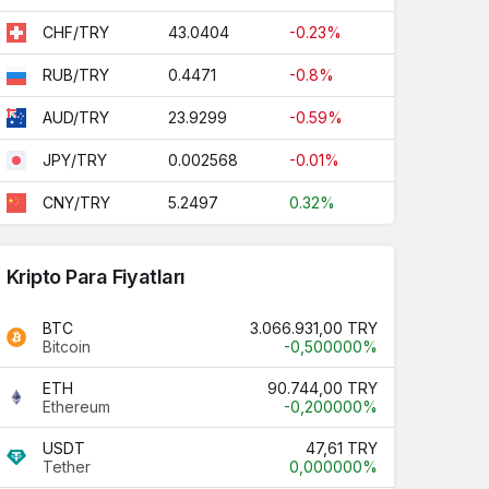
43.0404
-0.23%
CHF/TRY
0.4471
-0.8%
RUB/TRY
23.9299
-0.59%
AUD/TRY
0.002568
-0.01%
JPY/TRY
5.2497
0.32%
CNY/TRY
Kripto Para Fiyatları
BTC
3.066.931,00 TRY
Bitcoin
-0,500000%
ETH
90.744,00 TRY
Ethereum
-0,200000%
USDT
47,61 TRY
Tether
0,000000%