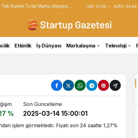
iyi Veriyorsun? Asıl Risk Ürettiğin
USD
47,65
EURO
54,94
cilik
Etkinlik
İş Dünyası
Markalaşma
Teknoloji
ğişim
Son Güncelleme
.27 %
2025-03-14 15:00:01
ndan işlem görmektedir. Fiyatı son 24 saatte 1,27%