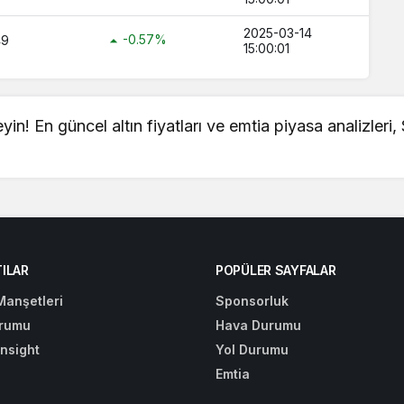
2025-03-14
-0.57%
49
15:00:01
leyin! En güncel
altın fiyatları
ve emtia piyasa analizleri,
ILAR
POPÜLER SAYFALAR
Manşetleri
Sponsorluk
rumu
Hava Durumu
Insight
Yol Durumu
Emtia