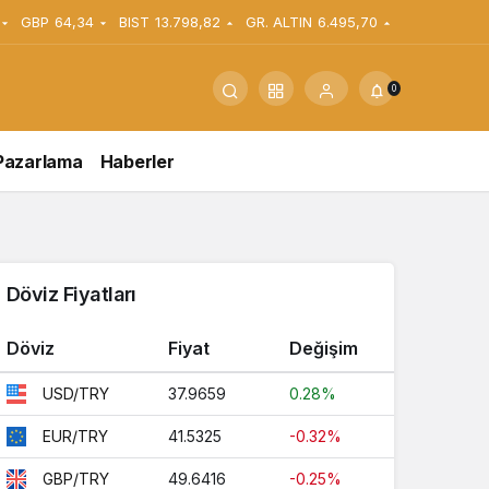
GBP
64,34
BIST
13.798,82
GR. ALTIN
6.495,70
0
Pazarlama
Haberler
Döviz Fiyatları
Döviz
Fiyat
Değişim
37.9659
0.28%
USD/TRY
41.5325
-0.32%
EUR/TRY
49.6416
-0.25%
GBP/TRY