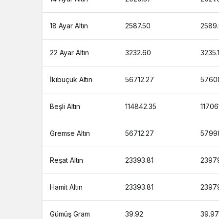
18 Ayar Altın
2587.50
2589.
22 Ayar Altın
3232.60
3235.
İkibuçuk Altın
56712.27
5760
Beşli Altın
114842.35
11706
Gremse Altın
56712.27
5799
Reşat Altın
23393.81
23979
Hamit Altın
23393.81
23979
Gümüş Gram
39.92
39.97