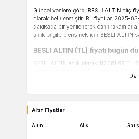
Güncel verilere göre, BESLI ALTIN alış fiya
olarak belirlenmiştir. Bu fiyatlar, 2025-03
dakikada bir yenilenerek canlı rakamlarla
anlık bilgilere erişmek için BESLI ALTIN sa
BESLI ALTIN (TL) fiyatı bugün dü
BESLI ALTIN anlık olarak 117.061,69 TL fi
yaklaşık işlem hacmi 0. Fiyatı son 24 saat
Dah
BESLI ALTIN hesaplama işlemleri için, say
kullanarak mevcut fiyatlar üzerinden hızlı 
gerçekleştirebilirsiniz. BESLI ALTIN fiyatl
Altın Fiyatları
için doğru adrestesiniz..
Altın
Alış
Satı
1 Gram Altın Ne Kadar 1 Gram Altın K
1 Çeyrek Altın Ne Kadar 1 Gram Altın