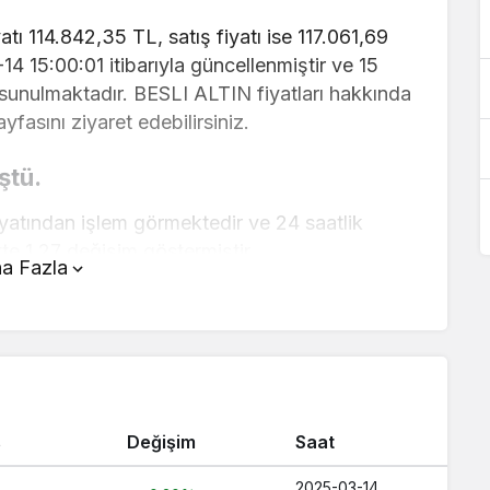
tı 114.842,35 TL, satış fiyatı ise 117.061,69
-14 15:00:01 itibarıyla güncellenmiştir ve 15
 sunulmaktadır. BESLI ALTIN fiyatları hakkında
yfasını ziyaret edebilirsiniz.
ştü.
yatından işlem görmektedir ve 24 saatlik
te 1,27 değişim göstermiştir..
a Fazla
fanın üstünde yer alan çevirici aracını
ve kolay bir şekilde çevirme işlemlerinizi
arı hakkında detaylı bilgi ve anlık güncellemeler
ş
Değişim
Saat
aç TL ?
 Kaç TL ?
2025-03-14