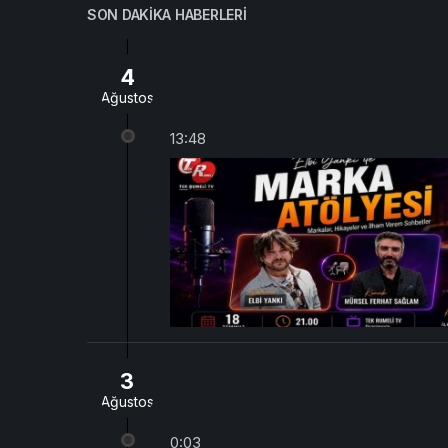
SON DAKIKA HABERLERI
4
Ağustos
13:48
3
Ağustos
0:03