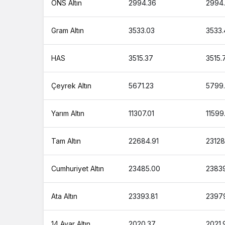
ONS Altın
2994.36
2994
1 Tam Altın Ne Kadar 1 Gram Altın Ka
1 Cumhuriyet Altın Ne Kadar 1 Gram A
Gram Altın
3533.03
3533.
1 Ons Altın Ne Kadar 1 Tam Altın Kaç
HAS
3515.37
3515.
1 Bilezik Ne Kadar 1 Bilezik Kaç TL ?
Çeyrek Altın
5671.23
5799
Yarım Altın
11307.01
11599
Tam Altın
22684.91
23128
Cumhuriyet Altın
23485.00
2383
Ata Altın
23393.81
23979
14 Ayar Altın
2020.37
2021.