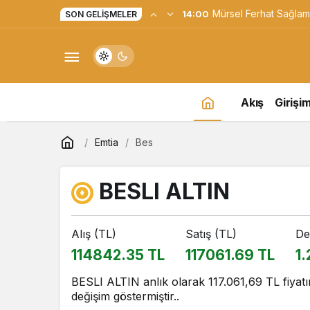
Yapay Zekaya Hangi Ver
0:23
SON GELIŞMELER
Değil, Verdiğin Veride
Akış
Girişim
Emtia
Bes
BESLI ALTIN
Alış (TL)
Satış (TL)
De
114842.35 TL
117061.69 TL
1
BESLI ALTIN anlık olarak 117.061,69 TL fiyatı
değişim göstermiştir..