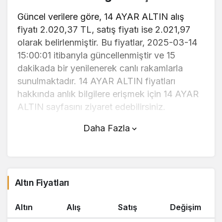
Güncel verilere göre, 14 AYAR ALTIN alış
fiyatı 2.020,37 TL, satış fiyatı ise 2.021,97
olarak belirlenmiştir. Bu fiyatlar, 2025-03-14
15:00:01 itibarıyla güncellenmiştir ve 15
dakikada bir yenilenerek canlı rakamlarla
sunulmaktadır. 14 AYAR ALTIN fiyatları
hakkında anlık bilgilere erişmek için 14 AYAR
ALTIN sayfasını ziyaret edebilirsiniz.
Daha Fazla
14 AYAR ALTIN (TL) fiyatı bugün
düştü.
14 AYAR ALTIN anlık olarak 2.021,97 TL
fiyatından işlem görmektedir ve 24 saatlik
Altın Fiyatları
yaklaşık işlem hacmi 0. Fiyatı son 24 saatte
1,27 değişim göstermiştir..
Altın
Alış
Satış
Değişim