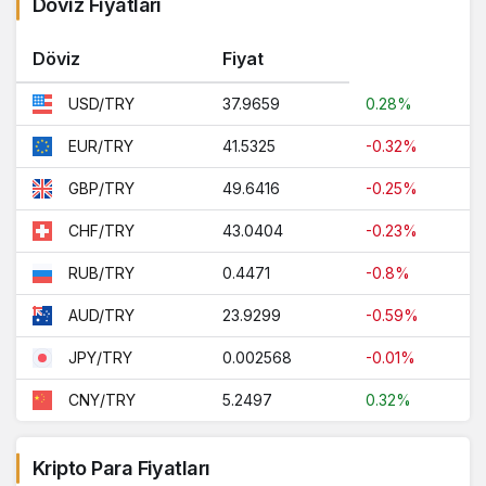
Döviz Fiyatları
Döviz
Fiyat
37.9659
0.28%
USD/TRY
41.5325
-0.32%
EUR/TRY
49.6416
-0.25%
GBP/TRY
43.0404
-0.23%
CHF/TRY
0.4471
-0.8%
RUB/TRY
23.9299
-0.59%
AUD/TRY
0.002568
-0.01%
JPY/TRY
5.2497
0.32%
CNY/TRY
Kripto Para Fiyatları