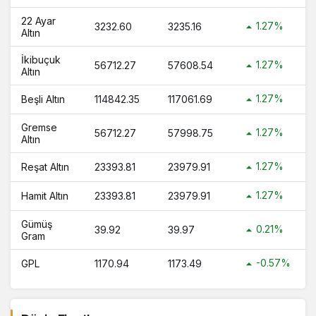
1 Ons Altın Ne Kadar 1 Tam Altın Kaç TL
22 Ayar
?
1.27%
3232.60
3235.16
Altın
1 Bilezik Ne Kadar 1 Bilezik Kaç TL ?
İkibuçuk
1.27%
56712.27
57608.54
Altın
1.27%
Beşli Altın
114842.35
117061.69
Gremse
1.27%
56712.27
57998.75
Altın
1.27%
Reşat Altın
23393.81
23979.91
1.27%
Hamit Altın
23393.81
23979.91
Gümüş
0.21%
39.92
39.97
Gram
-0.57%
GPL
1170.94
1173.49