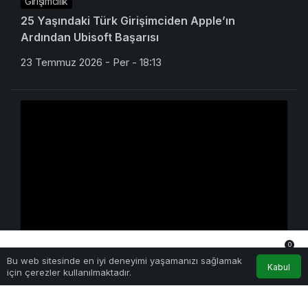
Girişimcilik
25 Yaşındaki Türk Girişimciden Apple’ın
Ardından Ubisoft Başarısı
23 Temmuz 2026 - Per - 18:13
0
Yapay Zeka
Bu web sitesinde en iyi deneyimi yaşamanızı sağlamak
Anasayfa
Akış
Hesabım
Bildirimler
Kabul
Kimi K3 Üç Günde Duvara Çarptı: Açık Model
için çerezler kullanılmaktadır.
Yarışında Asıl Rekabet Zekâ Değil, Dağıtım