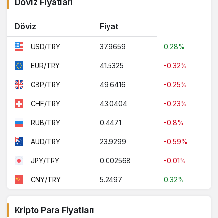
Döviz Fiyatları
Döviz
Fiyat
37.9659
0.28%
USD/TRY
41.5325
-0.32%
EUR/TRY
49.6416
-0.25%
GBP/TRY
43.0404
-0.23%
CHF/TRY
0.4471
-0.8%
RUB/TRY
23.9299
-0.59%
AUD/TRY
0.002568
-0.01%
JPY/TRY
5.2497
0.32%
CNY/TRY
Kripto Para Fiyatları