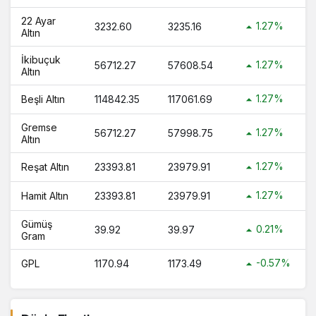
?
22 Ayar
1.27%
3232.60
3235.16
1 Bilezik Ne Kadar 1 Bilezik Kaç TL ?
Altın
İkibuçuk
1.27%
56712.27
57608.54
Altın
1.27%
Beşli Altın
114842.35
117061.69
Gremse
1.27%
56712.27
57998.75
Altın
1.27%
Reşat Altın
23393.81
23979.91
1.27%
Hamit Altın
23393.81
23979.91
Gümüş
0.21%
39.92
39.97
Gram
-0.57%
GPL
1170.94
1173.49