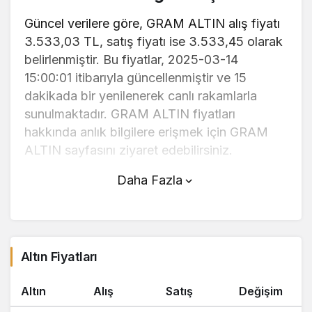
Güncel verilere göre, GRAM ALTIN alış fiyatı
3.533,03 TL, satış fiyatı ise 3.533,45 olarak
belirlenmiştir. Bu fiyatlar, 2025-03-14
15:00:01 itibarıyla güncellenmiştir ve 15
dakikada bir yenilenerek canlı rakamlarla
sunulmaktadır. GRAM ALTIN fiyatları
hakkında anlık bilgilere erişmek için GRAM
ALTIN sayfasını ziyaret edebilirsiniz.
Daha Fazla
GRAM ALTIN (TL) fiyatı bugün düştü.
GRAM ALTIN anlık olarak 3.533,45 TL
fiyatından işlem görmektedir ve 24 saatlik
yaklaşık işlem hacmi 0. Fiyatı son 24 saatte
Altın Fiyatları
0,440000 değişim göstermiştir..
Altın
Alış
Satış
Değişim
GRAM ALTIN hesaplama işlemleri için,