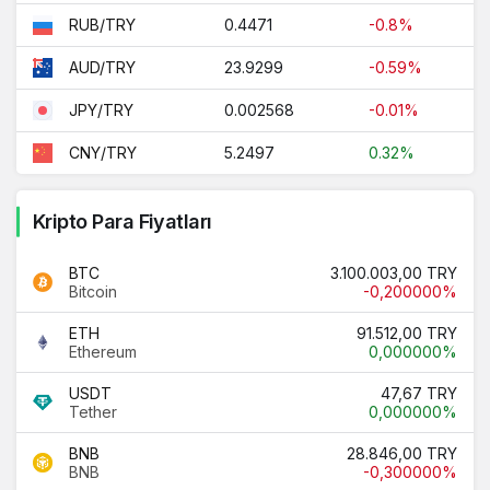
0.4471
-0.8%
RUB/TRY
23.9299
-0.59%
AUD/TRY
0.002568
-0.01%
JPY/TRY
5.2497
0.32%
CNY/TRY
Kripto Para Fiyatları
BTC
3.100.003,00 TRY
Bitcoin
-0,200000%
ETH
91.512,00 TRY
Ethereum
0,000000%
USDT
47,67 TRY
Tether
0,000000%
BNB
28.846,00 TRY
BNB
-0,300000%