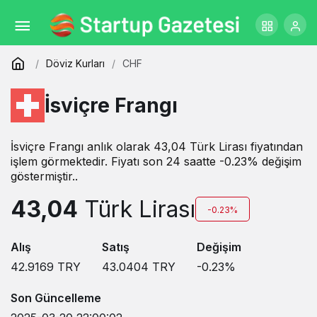
Döviz Kurları
CHF
İsviçre Frangı
İsviçre Frangı anlık olarak 43,04 Türk Lirası fiyatından
işlem görmektedir. Fiyatı son 24 saatte -0.23% değişim
göstermiştir..
43,04
Türk Lirası
-0.23%
Alış
Satış
Değişim
42.9169
TRY
43.0404
TRY
-0.23
%
Son Güncelleme