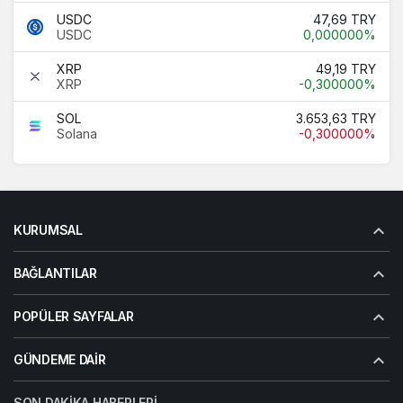
USDC
47,69 TRY
USDC
0,000000%
XRP
49,19 TRY
XRP
-0,300000%
SOL
3.653,63 TRY
Solana
-0,300000%
KURUMSAL
BAĞLANTILAR
POPÜLER SAYFALAR
GÜNDEME DAIR
SON DAKIKA HABERLERI