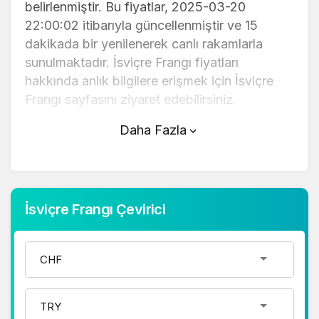
belirlenmiştir. Bu fiyatlar, 2025-03-20
22:00:02 itibarıyla güncellenmiştir ve 15
dakikada bir yenilenerek canlı rakamlarla
sunulmaktadır. İsviçre Frangı fiyatları
hakkında anlık bilgilere erişmek için İsviçre
Frangı sayfasını ziyaret edebilirsiniz.
Daha Fazla
İsviçre Frangı (TL) fiyatı bugün
yükseldi.
İsviçre Frangı anlık olarak 43,04 TL
fiyatından işlem görmektedir ve 24 saatlik
İsviçre Frangı Çevirici
yaklaşık işlem hacmi 0. Fiyatı son 24 saatte
-0,230000 değişim göstermiştir..
İsviçre Frangı hesaplama işlemleri için,
sayfanın üstünde yer alan çevirici aracını
kullanarak mevcut fiyatlar üzerinden hızlı ve