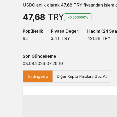
USDC anlık olarak 47,68 TRY fiyatından işlem g
47,68
TRY
+0,000000%
Popülerlik
Piyasa Değeri
Hacim (24 Saa
#5
3.4T
TRY
421.3B
TRY
Son Güncelleme
08.08.2026 07:26:10
Tradingview
Diğer Kripto Paralara Göz At