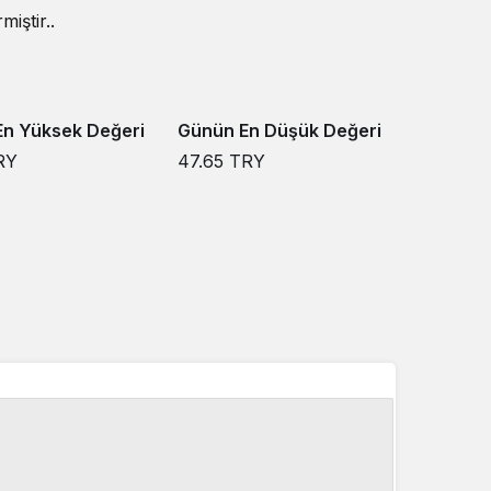
iştir..
n Yüksek Değeri
Günün En Düşük Değeri
RY
47.65
TRY