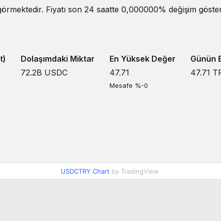
örmektedir. Fiyatı son 24 saatte 0,000000% değişim gösterm
t)
Dolaşımdaki Miktar
En Yüksek Değer
Günün E
72.2B
USDC
47.71
47.71
T
Mesafe %-0
USDCTRY Chart
by TradingView