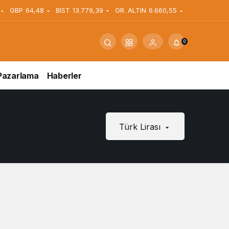
GBP
64,48
BIST
13.779,39
GR. ALTIN
6.660,55
0
Pazarlama
Haberler
Türk Lirası