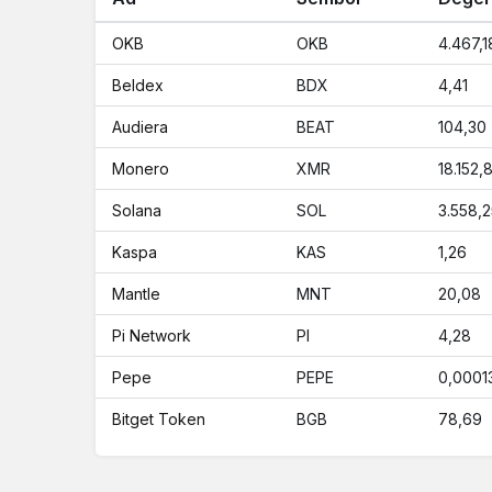
OKB
OKB
4.467,1
Beldex
BDX
4,41
Audiera
BEAT
104,30
Monero
XMR
18.152,
Solana
SOL
3.558,2
Kaspa
KAS
1,26
Mantle
MNT
20,08
Pi Network
PI
4,28
Pepe
PEPE
0,0001
Bitget Token
BGB
78,69