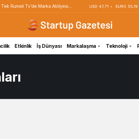
 Tek Rumeli Tv’de Marka Atölyesi
USD
47,71
EURO
55,19
du
cilik
Etkinlik
İş Dünyası
Markalaşma
Teknoloji
ları