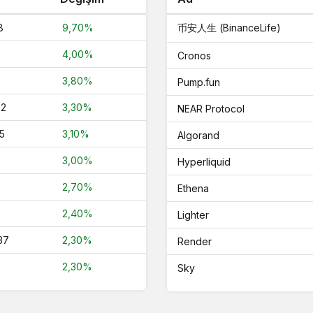
8
9,70%
币安人生 (BinanceLife)
4,00%
Cronos
3,80%
Pump.fun
82
3,30%
NEAR Protocol
5
3,10%
Algorand
3,00%
Hyperliquid
2,70%
Ethena
2,40%
Lighter
37
2,30%
Render
2,30%
Sky