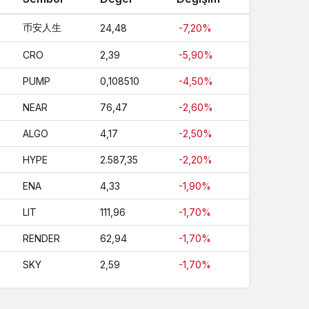
币安人生
24,48
-7,20%
CRO
2,39
-5,90%
PUMP
0,108510
-4,50%
NEAR
76,47
-2,60%
ALGO
4,17
-2,50%
HYPE
2.587,35
-2,20%
ENA
4,33
-1,90%
LIT
111,96
-1,70%
RENDER
62,94
-1,70%
SKY
2,59
-1,70%