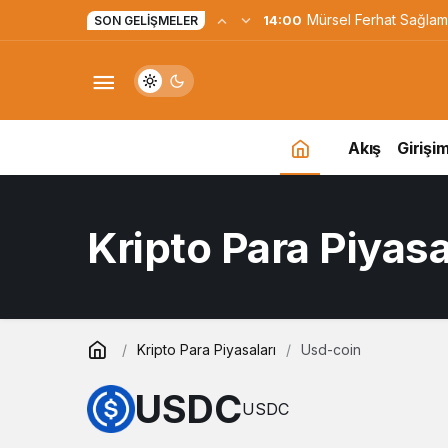
Mürsel Ferhat Sağlam
14:00
SON GELIŞMELER
Programına Konuk Ol
Akış
Girişim
Kripto Para Piyasa
Kripto Para Piyasaları
Usd-coin
USDC
USDC