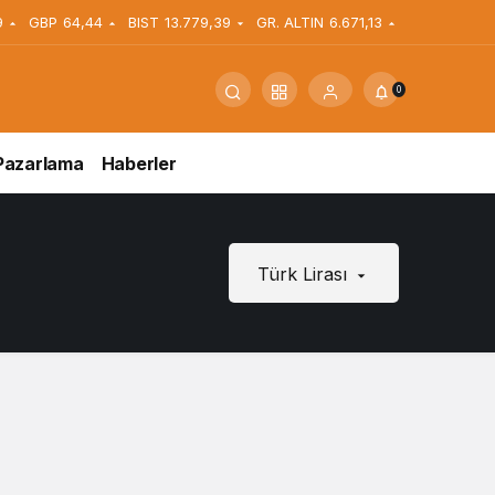
9
GBP
64,44
BIST
13.779,39
GR. ALTIN
6.671,13
0
Pazarlama
Haberler
Türk Lirası