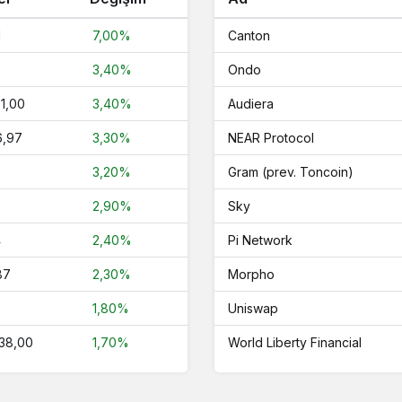
1
7,00%
Canton
3,40%
Ondo
1,00
3,40%
Audiera
6,97
3,30%
NEAR Protocol
3,20%
Gram (prev. Toncoin)
2,90%
Sky
4
2,40%
Pi Network
87
2,30%
Morpho
1,80%
Uniswap
138,00
1,70%
World Liberty Financial