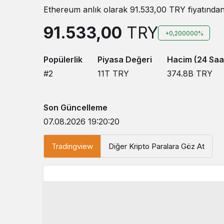
Ethereum anlık olarak 91.533,00 TRY fiyatından 
91.533,00
TRY
+0,200000%
Popülerlik
Piyasa Değeri
Hacim (24 Saa
#2
11T
TRY
374.8B
TRY
Son Güncelleme
07.08.2026 19:20:20
Tradingview
Diğer Kripto Paralara Göz At