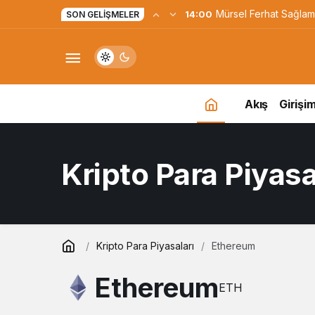
Yapay Zekaya Hangi Ver
0:23
SON GELIŞMELER
Değil, Verdiğin Veride
Akış
Girişim
Kripto Para Piyasa
Kripto Para Piyasaları
Ethereum
Ethereum
ETH