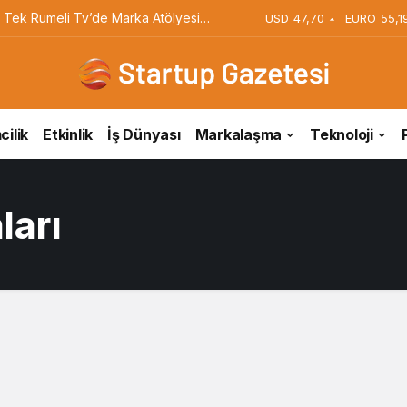
iyi Veriyorsun? Asıl Risk Ürettiğin
USD
47,70
EURO
55,1
cilik
Etkinlik
İş Dünyası
Markalaşma
Teknoloji
ları