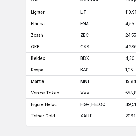
Lighter
LIT
113,9
Ethena
ENA
4,55
Zcash
ZEC
24.55
OKB
OKB
4.28
Beldex
BDX
4,30
Kaspa
KAS
1,25
Mantle
MNT
19,8
Venice Token
VVV
558,
Figure Heloc
FIGR_HELOC
49,51
Tether Gold
XAUT
206.