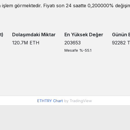
işlem görmektedir. Fiyatı son 24 saatte 0,200000% değişim 
t)
Dolaşımdaki Miktar
En Yüksek Değer
Günün E
120.7M
ETH
203653
92282
Mesafe %-55.1
ETHTRY Chart
by TradingView