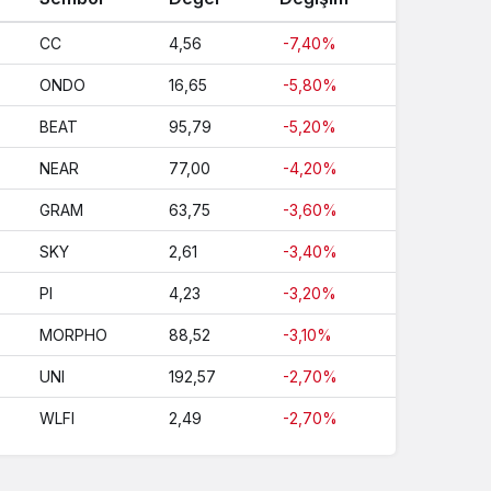
CC
4,56
-7,40%
ONDO
16,65
-5,80%
BEAT
95,79
-5,20%
NEAR
77,00
-4,20%
GRAM
63,75
-3,60%
SKY
2,61
-3,40%
PI
4,23
-3,20%
MORPHO
88,52
-3,10%
UNI
192,57
-2,70%
WLFI
2,49
-2,70%