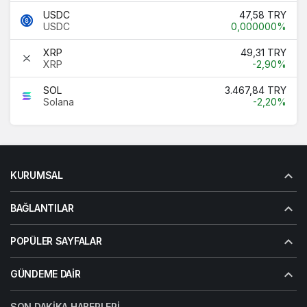
USDC
47,58 TRY
USDC
0,000000%
XRP
49,31 TRY
XRP
-2,90%
SOL
3.467,84 TRY
Solana
-2,20%
KURUMSAL
BAĞLANTILAR
POPÜLER SAYFALAR
GÜNDEME DAIR
SON DAKIKA HABERLERI