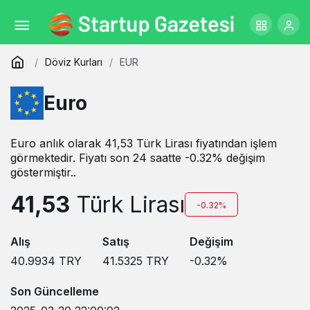
Döviz Kurları
EUR
Euro
Euro anlık olarak 41,53 Türk Lirası fiyatından işlem
görmektedir. Fiyatı son 24 saatte -0.32% değişim
göstermiştir..
41,53
Türk Lirası
-0.32%
Alış
Satış
Değişim
40.9934
TRY
41.5325
TRY
-0.32
%
Son Güncelleme