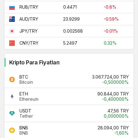
0.4471
-0.8%
RUB/TRY
23.9299
-0.59%
AUD/TRY
0.002568
-0.01%
JPY/TRY
5.2497
0.32%
CNY/TRY
Kripto Para Fiyatları
BTC
3.067.724,00 TRY
Bitcoin
-0,500000%
ETH
90.844,00 TRY
Ethereum
-0,400000%
USDT
47,56 TRY
Tether
0,000000%
BNB
28.094,00 TRY
BNB
-1,60%