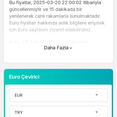
Bu fiyatlar, 2025-03-20 22:00:02 itibarıyla
güncellenmiştir ve 15 dakikada bir
yenilenerek canlı rakamlarla sunulmaktadır.
Euro fiyatları hakkında anlık bilgilere erişmek
için Euro sayfasını ziyaret edebilirsiniz.
Euro (TL) fiyatı bugün yükseldi.
Daha Fazla
Euro anlık olarak 41,53 TL fiyatından işlem
görmektedir ve 24 saatlik yaklaşık işlem
hacmi 0. Fiyatı son 24 saatte -0,320000
değişim göstermiştir..
Euro Çevirici
Euro hesaplama işlemleri için, sayfanın
üstünde yer alan çevirici aracını kullanarak
mevcut fiyatlar üzerinden hızlı ve kolay bir
şekilde çevirme işlemlerinizi
gerçekleştirebilirsiniz. Euro fiyatları hakkında