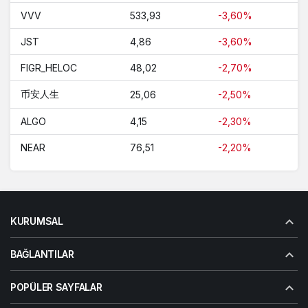
VVV
533,93
-3,60%
JST
4,86
-3,60%
FIGR_HELOC
48,02
-2,70%
币安人生
25,06
-2,50%
ALGO
4,15
-2,30%
NEAR
76,51
-2,20%
KURUMSAL
BAĞLANTILAR
POPÜLER SAYFALAR