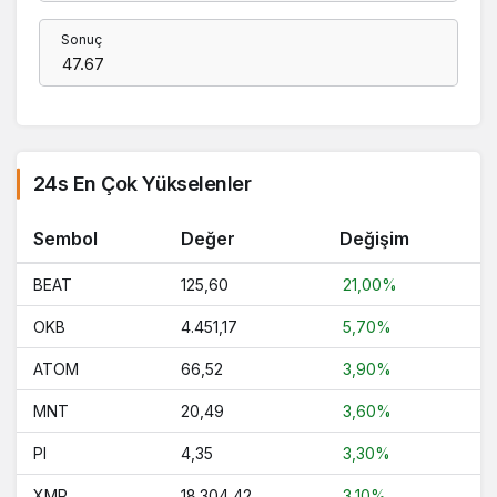
Sonuç
24s En Çok Yükselenler
Sembol
Değer
Değişim
BEAT
125,60
21,00%
OKB
4.451,17
5,70%
ATOM
66,52
3,90%
MNT
20,49
3,60%
PI
4,35
3,30%
XMR
18.304,42
3,10%