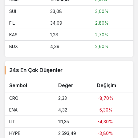
SUI
33,08
3,00%
FIL
34,09
2,80%
KAS
1,28
2,70%
BDX
4,39
2,60%
24s En Çok Düşenler
Sembol
Değer
Değişim
CRO
2,33
-8,70%
ENA
4,32
-5,30%
LIT
111,35
-4,30%
HYPE
2.593,49
-3,80%