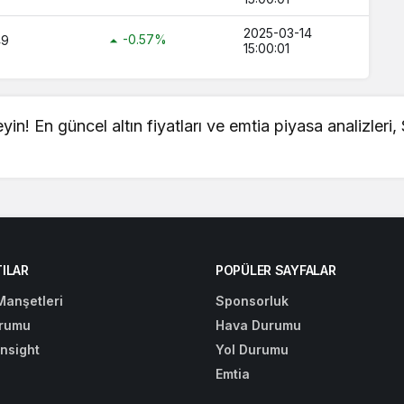
2025-03-14
-0.57%
49
15:00:01
leyin! En güncel
altın fiyatları
ve emtia piyasa analizleri,
ILAR
POPÜLER SAYFALAR
Manşetleri
Sponsorluk
rumu
Hava Durumu
Insight
Yol Durumu
Emtia