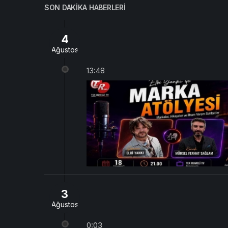
SON DAKIKA HABERLERI
4
Ağustos
13:48
3
Ağustos
0:03