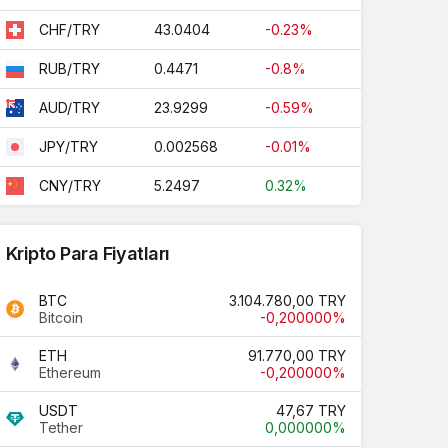
43.0404
-0.23%
CHF/TRY
0.4471
-0.8%
RUB/TRY
23.9299
-0.59%
AUD/TRY
0.002568
-0.01%
JPY/TRY
5.2497
0.32%
CNY/TRY
Kripto Para Fiyatları
BTC
3.104.780,00 TRY
Bitcoin
-0,200000%
ETH
91.770,00 TRY
Ethereum
-0,200000%
USDT
47,67 TRY
Tether
0,000000%