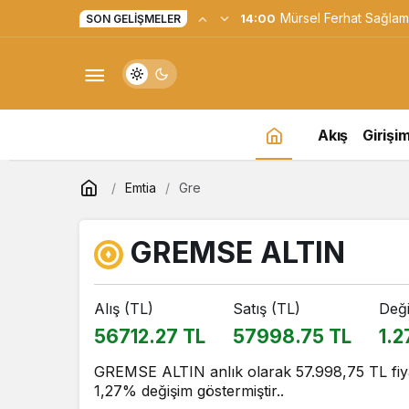
Yapay Zekaya Hangi Ver
0:23
SON GELIŞMELER
Değil, Verdiğin Veride
Akış
Girişim
Emtia
Gre
GREMSE ALTIN
Alış (TL)
Satış (TL)
Değ
56712.27 TL
57998.75 TL
1.2
GREMSE ALTIN anlık olarak 57.998,75 TL fiyat
1,27% değişim göstermiştir..