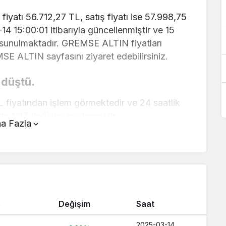
iyatı 56.712,27 TL, satış fiyatı ise 57.998,75
-14 15:00:01 itibarıyla güncellenmiştir ve 15
a sunulmaktadır. GREMSE ALTIN fiyatları
MSE ALTIN sayfasını ziyaret edebilirsiniz.
 düştü.
fiyatından işlem görmektedir ve 24 saatlik
te 1,27 değişim göstermiştir..
a Fazla
ayfanın üstünde yer alan çevirici aracını
ve kolay bir şekilde çevirme işlemlerinizi
tları hakkında detaylı bilgi ve anlık
ş
Değişim
Saat
aç TL ?
 Kaç TL ?
2025-03-14