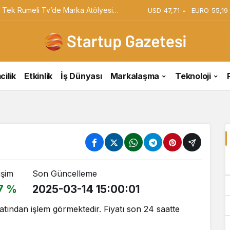
iyi Veriyorsun? Asıl Risk Ürettiğin
USD
47,71
EURO
55,19
cilik
Etkinlik
İş Dünyası
Markalaşma
Teknoloji
işim
Son Güncelleme
7 %
2025-03-14 15:00:01
ından işlem görmektedir. Fiyatı son 24 saatte