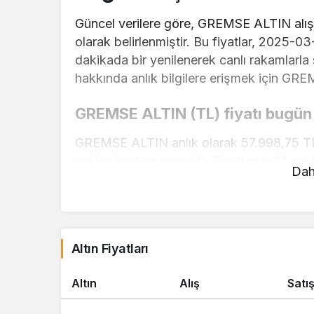
Güncel verilere göre, GREMSE ALTIN alış f
olarak belirlenmiştir. Bu fiyatlar, 2025-03
dakikada bir yenilenerek canlı rakamlarl
hakkında anlık bilgilere erişmek için GRE
GREMSE ALTIN (TL) fiyatı bugün
GREMSE ALTIN anlık olarak 57.998,75 TL 
yaklaşık işlem hacmi 0. Fiyatı son 24 saat
Dah
GREMSE ALTIN hesaplama işlemleri için, s
kullanarak mevcut fiyatlar üzerinden hızlı 
gerçekleştirebilirsiniz. GREMSE ALTIN fiya
Altın Fiyatları
güncellemeler için doğru adrestesiniz..
Altın
Alış
Satı
1 Gram Altın Ne Kadar 1 Gram Altın K
1 Çeyrek Altın Ne Kadar 1 Gram Altın