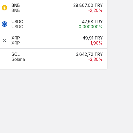
BNB
28.867,00 TRY
BNB
-2,20%
USDC
47,68 TRY
USDC
0,000000%
XRP
49,91 TRY
XRP
-1,90%
SOL
3.642,72 TRY
Solana
-3,30%