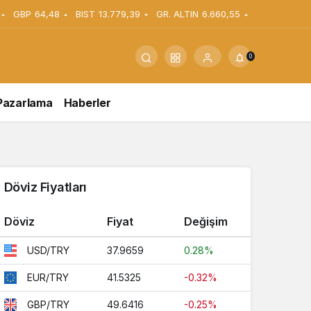
GBP
64,48
BIST
13.779,39
GR. ALTIN
6.660,55
0
Pazarlama
Haberler
Döviz Fiyatları
Döviz
Fiyat
Değişim
37.9659
0.28%
USD/TRY
41.5325
-0.32%
EUR/TRY
49.6416
-0.25%
GBP/TRY