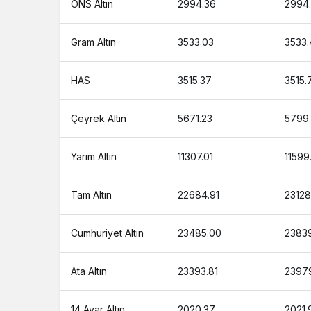
ONS Altın
2994.36
2994
1 Tam Altın Ne Kadar 1 Gram Altın Ka
1 Cumhuriyet Altın Ne Kadar 1 Gram A
Gram Altın
3533.03
3533.
1 Ons Altın Ne Kadar 1 Tam Altın Kaç
HAS
3515.37
3515.
1 Bilezik Ne Kadar 1 Bilezik Kaç TL ?
Çeyrek Altın
5671.23
5799
Yarım Altın
11307.01
11599
Tam Altın
22684.91
23128
Cumhuriyet Altın
23485.00
2383
Ata Altın
23393.81
23979
14 Ayar Altın
2020.37
2021.