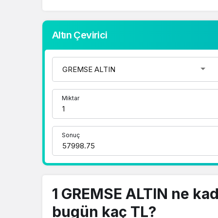
Altın Çevirici
Miktar
Sonuç
1 GREMSE ALTIN ne ka
bugün kaç TL?