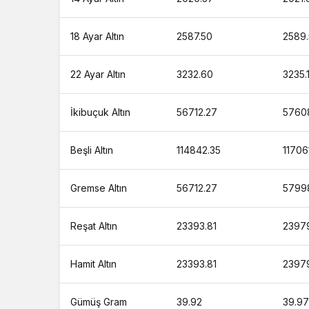
18 Ayar Altın
2587.50
2589.
22 Ayar Altın
3232.60
3235.
İkibuçuk Altın
56712.27
5760
Beşli Altın
114842.35
11706
Gremse Altın
56712.27
5799
Reşat Altın
23393.81
23979
Hamit Altın
23393.81
23979
Gümüş Gram
39.92
39.97