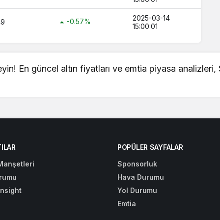
2025-03-14
-0.57%
49
15:00:01
leyin! En güncel
altın fiyatları
ve emtia piyasa analizleri,
ILAR
POPÜLER SAYFALAR
Manşetleri
Sponsorluk
rumu
Hava Durumu
Insight
Yol Durumu
Emtia