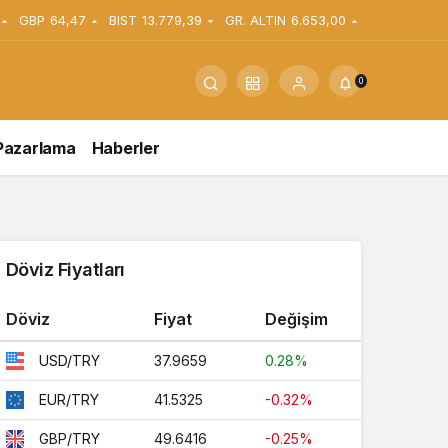
GBP
64,47
BIST
13.779,39
GR. ALTIN
6.653,00
0
Pazarlama
Haberler
Döviz Fiyatları
Döviz
Fiyat
Değişim
37.9659
0.28%
USD/TRY
41.5325
-0.32%
EUR/TRY
49.6416
-0.25%
GBP/TRY