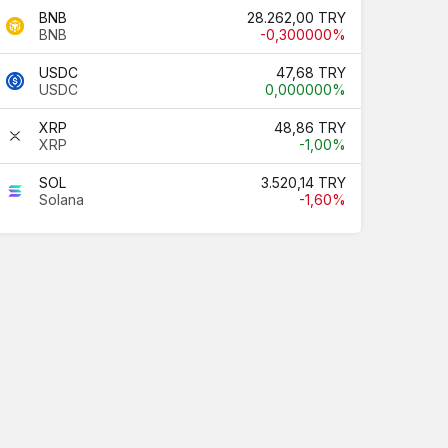
BNB
28.262,00 TRY
BNB
-0,300000%
USDC
47,68 TRY
USDC
0,000000%
XRP
48,86 TRY
XRP
-1,00%
SOL
3.520,14 TRY
Solana
-1,60%