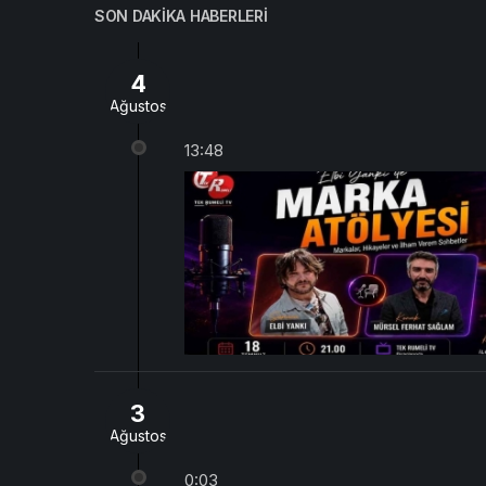
SON DAKIKA HABERLERI
4
Ağustos
13:48
3
Ağustos
0:03