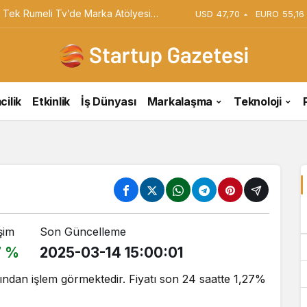
du
USD
47,70
EURO
55,16
cilik
Etkinlik
İş Dünyası
Markalaşma
Teknoloji
şim
Son Güncelleme
7 %
2025-03-14 15:00:01
ndan işlem görmektedir. Fiyatı son 24 saatte 1,27%