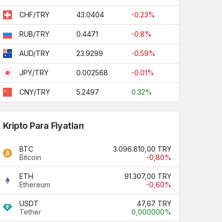
43.0404
-0.23%
CHF/TRY
0.4471
-0.8%
RUB/TRY
23.9299
-0.59%
AUD/TRY
0.002568
-0.01%
JPY/TRY
5.2497
0.32%
CNY/TRY
Kripto Para Fiyatları
BTC
3.096.810,00 TRY
Bitcoin
-0,80%
ETH
91.307,00 TRY
Ethereum
-0,60%
USDT
47,67 TRY
Tether
0,000000%