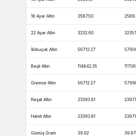
18 Ayar Altın
2587.50
2589.
22 Ayar Altın
3232.60
3235.
İkibuçuk Altın
56712.27
5760
Beşli Altın
114842.35
11706
Gremse Altın
56712.27
5799
Reşat Altın
23393.81
23979
Hamit Altın
23393.81
23979
Gümüş Gram
39.92
39.97