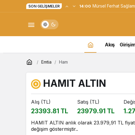
Programına Konuk Ol
SON GELIŞMELER
Akış
Girişim
Emtia
Ham
HAMIT ALTIN
Alış (TL)
Satış (TL)
Deği
23393.81 TL
23979.91 TL
1.2
HAMIT ALTIN anlık olarak 23.979,91 TL fiyatı
değişim göstermiştir..