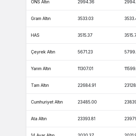
ONS Altın
2994.36
2994
1 Tam Altın Ne Kadar 1 Gram Altın Ka
1 Cumhuriyet Altın Ne Kadar 1 Gram A
Gram Altın
3533.03
3533.
1 Ons Altın Ne Kadar 1 Tam Altın Kaç
HAS
3515.37
3515.
1 Bilezik Ne Kadar 1 Bilezik Kaç TL ?
Çeyrek Altın
5671.23
5799
Yarım Altın
11307.01
11599
Tam Altın
22684.91
23128
Cumhuriyet Altın
23485.00
2383
Ata Altın
23393.81
23979
14 Ayar Altın
2020.37
2021.