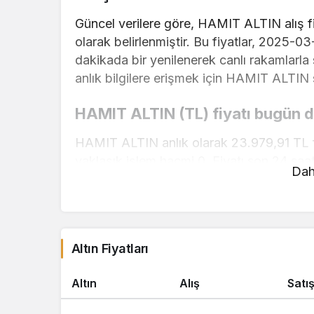
Güncel verilere göre, HAMIT ALTIN alış fi
olarak belirlenmiştir. Bu fiyatlar, 2025-03
dakikada bir yenilenerek canlı rakamlarl
anlık bilgilere erişmek için HAMIT ALTIN s
HAMIT ALTIN (TL) fiyatı bugün d
HAMIT ALTIN anlık olarak 23.979,91 TL f
yaklaşık işlem hacmi 0. Fiyatı son 24 saat
Dah
HAMIT ALTIN hesaplama işlemleri için, say
kullanarak mevcut fiyatlar üzerinden hızlı 
gerçekleştirebilirsiniz. HAMIT ALTIN fiyatl
Altın Fiyatları
güncellemeler için doğru adrestesiniz..
Altın
Alış
Satı
1 Gram Altın Ne Kadar 1 Gram Altın K
1 Çeyrek Altın Ne Kadar 1 Gram Altın