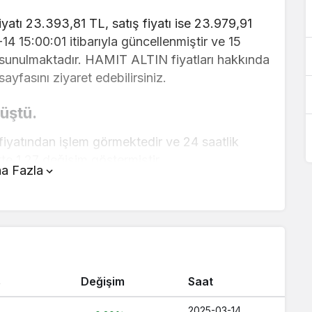
yatı 23.393,81 TL, satış fiyatı ise 23.979,91
-14 15:00:01 itibarıyla güncellenmiştir ve 15
a sunulmaktadır. HAMIT ALTIN fiyatları hakkında
ayfasını ziyaret edebilirsiniz.
üştü.
iyatından işlem görmektedir ve 24 saatlik
te 1,27 değişim göstermiştir..
a Fazla
fanın üstünde yer alan çevirici aracını
ve kolay bir şekilde çevirme işlemlerinizi
arı hakkında detaylı bilgi ve anlık
ş
Değişim
Saat
aç TL ?
 Kaç TL ?
2025-03-14