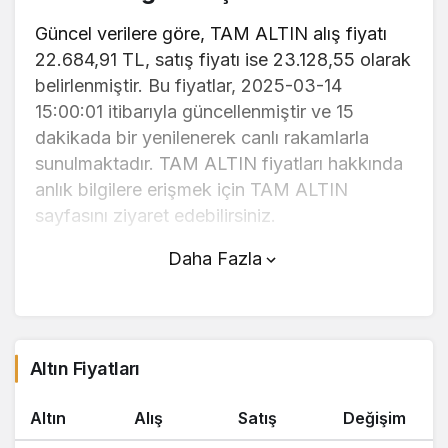
Güncel verilere göre, TAM ALTIN alış fiyatı
22.684,91 TL, satış fiyatı ise 23.128,55 olarak
belirlenmiştir. Bu fiyatlar, 2025-03-14
15:00:01 itibarıyla güncellenmiştir ve 15
dakikada bir yenilenerek canlı rakamlarla
sunulmaktadır. TAM ALTIN fiyatları hakkında
anlık bilgilere erişmek için TAM ALTIN
sayfasını ziyaret edebilirsiniz.
Daha Fazla
TAM ALTIN (TL) fiyatı bugün düştü.
TAM ALTIN anlık olarak 23.128,55 TL
fiyatından işlem görmektedir ve 24 saatlik
yaklaşık işlem hacmi 0. Fiyatı son 24 saatte
Altın Fiyatları
1,27 değişim göstermiştir..
Altın
Alış
Satış
Değişim
TAM ALTIN hesaplama işlemleri için, sayfanın