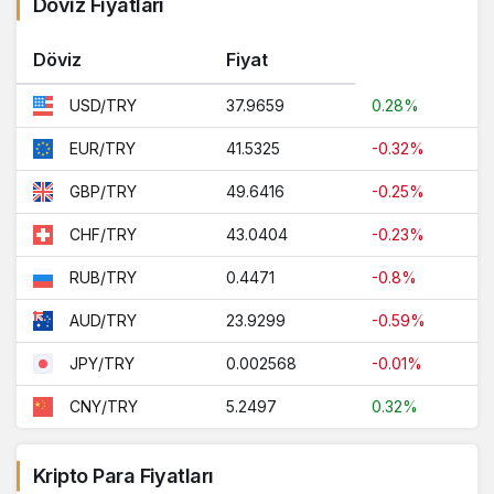
Döviz Fiyatları
Döviz
Fiyat
37.9659
0.28%
USD/TRY
41.5325
-0.32%
EUR/TRY
49.6416
-0.25%
GBP/TRY
43.0404
-0.23%
CHF/TRY
0.4471
-0.8%
RUB/TRY
23.9299
-0.59%
AUD/TRY
0.002568
-0.01%
JPY/TRY
5.2497
0.32%
CNY/TRY
Kripto Para Fiyatları