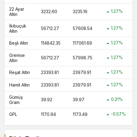
?
22 Ayar
1.27%
3232.60
3235.16
1 Bilezik Ne Kadar 1 Bilezik Kaç TL ?
Altın
İkibuçuk
1.27%
56712.27
57608.54
Altın
1.27%
Beşli Altın
114842.35
117061.69
Gremse
1.27%
56712.27
57998.75
Altın
1.27%
Reşat Altın
23393.81
23979.91
1.27%
Hamit Altın
23393.81
23979.91
Gümüş
0.21%
39.92
39.97
Gram
-0.57%
GPL
1170.94
1173.49