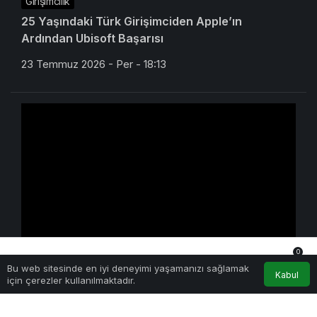
Girişimcilik
25 Yaşındaki Türk Girişimciden Apple’ın
Ardından Ubisoft Başarısı
23 Temmuz 2026 - Per - 18:13
0
Yapay Zeka
Bu web sitesinde en iyi deneyimi yaşamanızı sağlamak
Anasayfa
Akış
Hesabım
Bildirimler
Kabul
Kimi K3 Üç Günde Duvara Çarptı: Açık Model
için çerezler kullanılmaktadır.
Yarışında Asıl Rekabet Zekâ Değil, Dağıtım