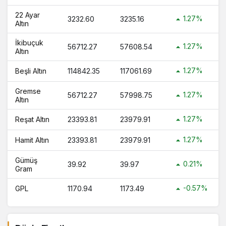
?
22 Ayar
1.27%
3232.60
3235.16
1 Bilezik Ne Kadar 1 Bilezik Kaç TL ?
Altın
İkibuçuk
1.27%
56712.27
57608.54
Altın
1.27%
Beşli Altın
114842.35
117061.69
Gremse
1.27%
56712.27
57998.75
Altın
1.27%
Reşat Altın
23393.81
23979.91
1.27%
Hamit Altın
23393.81
23979.91
Gümüş
0.21%
39.92
39.97
Gram
-0.57%
GPL
1170.94
1173.49