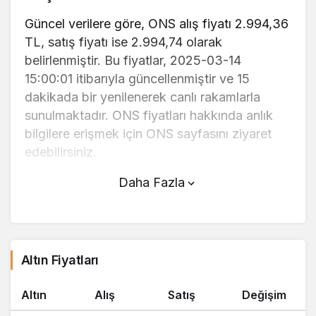
Güncel verilere göre, ONS alış fiyatı 2.994,36
TL, satış fiyatı ise 2.994,74 olarak
belirlenmiştir. Bu fiyatlar, 2025-03-14
15:00:01 itibarıyla güncellenmiştir ve 15
dakikada bir yenilenerek canlı rakamlarla
sunulmaktadır. ONS fiyatları hakkında anlık
bilgilere erişmek için ONS sayfasını ziyaret
edebilirsiniz.
Daha Fazla
ONS (TL) fiyatı bugün düştü.
ONS anlık olarak 2.994,74 TL fiyatından
işlem görmektedir ve 24 saatlik yaklaşık
işlem hacmi 0. Fiyatı son 24 saatte 0,200000
Altın Fiyatları
değişim göstermiştir..
Altın
Alış
Satış
Değişim
ONS hesaplama işlemleri için, sayfanın