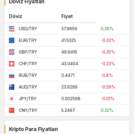
Döviz Fiyatları
Döviz
Fiyat
37.9659
0.28%
USD/TRY
41.5325
-0.32%
EUR/TRY
49.6416
-0.25%
GBP/TRY
43.0404
-0.23%
CHF/TRY
0.4471
-0.8%
RUB/TRY
23.9299
-0.59%
AUD/TRY
0.002568
-0.01%
JPY/TRY
5.2497
0.32%
CNY/TRY
Kripto Para Fiyatları