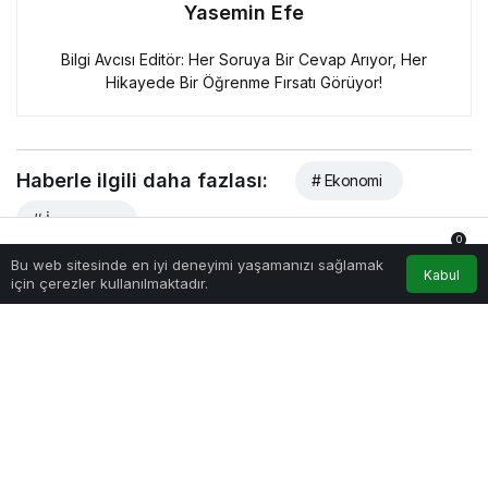
Yasemin Efe
Bilgi Avcısı Editör: Her Soruya Bir Cevap Arıyor, Her
Hikayede Bir Öğrenme Fırsatı Görüyor!
Haberle ilgili daha fazlası:
# Ekonomi
# İnovasyon
0
Bu web sitesinde en iyi deneyimi yaşamanızı sağlamak
Anasayfa
Akış
Hesabım
Bildirimler
Tamamen
Kabul
için çerezler kullanılmaktadır.
Ücretsiz Olarak
Bültenimize
Abone Olabilirsin
ABONE OL
Yeni haberlerden haberdar
olmak için fırsatı kaçırma
ve ücretsiz e-posta
aboneliğini hemen başlat.