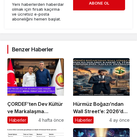
ABONE OL
Yeni haberlerden haberdar
olmak için fırsatı kaçırma
ve ücretsiz e-posta
aboneliğini hemen başlat.
Benzer Haberler
ÇORDEF’ten Dev Kültür
Hürmüz Boğazı’ndan
ve Markalaşma
Wall Street’e: 2026’da
Hamlesi: Projelerin
Doların Kaderi ve Türk
Haberler
4 hafta önce
Haberler
4 ay önce
Başına Mürsel Ferhat
Girişimcinin “Navlun”
Sağlam Getirildi
İmtihanı