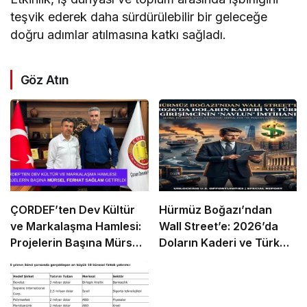
teşvik ederek daha sürdürülebilir bir geleceğe
doğru adımlar atılmasına katkı sağladı.
Göz Atın
ÇORDEF’ten Dev Kültür
Hürmüz Boğazı’ndan
ve Markalaşma Hamlesi:
Wall Street’e: 2026’da
Projelerin Başına Mürsel
Doların Kaderi ve Türk
Ferhat Sağlam Getirildi
Girişimcinin “Navlun”
İmtihanı