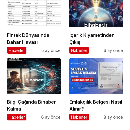
Fintek Dünyasında
İçerik Kıyametinden
Bahar Havası
Çıkış
Haberler
5 ay önce
Haberler
6 ay önce
Bilgi Çağında Bihaber
Emlakçılık Belgesi Nasıl
Kalma
Alınır?
Haberler
6 ay önce
Haberler
8 ay önce