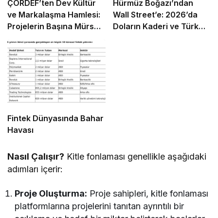
ÇORDEF’ten Dev Kültür
Hürmüz Boğazı’ndan
ve Markalaşma Hamlesi:
Wall Street’e: 2026’da
Projelerin Başına Mürsel
Doların Kaderi ve Türk
Ferhat Sağlam Getirildi
Girişimcinin “Navlun”
İmtihanı
Fintek Dünyasında Bahar
Havası
Nasıl Çalışır?
Kitle fonlaması genellikle aşağıdaki
adımları içerir:
Proje Oluşturma:
Proje sahipleri, kitle fonlaması
platformlarına projelerini tanıtan ayrıntılı bir