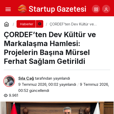
Hürmüz Boğazı’ndan Wall Street’e: 2026’da
Doların Kaderi ve Türk Girişimcinin “Navlun” İmtihanı
Yorum Yap
Paylaş
ÇORDEF’ten Dev Kültür ve
Haberler
Markalaşma Hamlesi: Projelerin
ÇORDEF’ten Dev Kültür ve
Başına Mürsel Ferhat Sağlam
Getirildi
Markalaşma Hamlesi:
Projelerin Başına Mürsel
Ferhat Sağlam Getirildi
Sıla Çağ
tarafından yayınlandı
9 Temmuz 2026, 00:02
yayınlandı
9 Temmuz 2026,
00:52
güncellendi
9.961