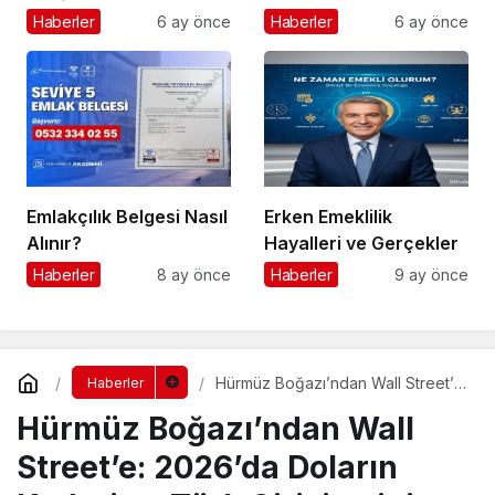
Haberler
6 ay önce
Haberler
6 ay önce
Emlakçılık Belgesi Nasıl
Erken Emeklilik
Alınır?
Hayalleri ve Gerçekler
Haberler
8 ay önce
Haberler
9 ay önce
Hürmüz Boğazı’ndan Wall Street’e:
Haberler
2026’da Doların Kaderi ve Türk
Hürmüz Boğazı’ndan Wall
Girişimcinin “Navlun” İmtihanı
Street’e: 2026’da Doların