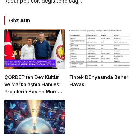
kadar pek çok değişkene bağlı.
Göz Atın
ÇORDEF’ten Dev Kültür
Fintek Dünyasında Bahar
ve Markalaşma Hamlesi:
Havası
Projelerin Başına Mürsel
Ferhat Sağlam Getirildi