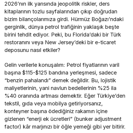
2026’nın ilk yarısında jeopolitik riskler, ders
kitaplarının tozlu sayfalarından çıkıp doğrudan
bizim bilançolarımıza girdi. Hürmüz Boğazı’ndaki
gerginlik, dünya petrol trafiğinin yaklaşık beşte
birini tehdit ediyor. Peki, bu Florida’daki bir Türk
restoranını veya New Jersey’deki bir e-ticaret
deposunu nasıl etkiler?
Gelin verilerle konuşalım: Petrol fiyatlarının varil
başına $115-$125 bandına yerleşmesi, sadece
“benzin pahalandı” demek değildir. Bu, lojistik
maliyetlerinin, yani navlun bedellerinin %25 ila
%40 oranında artması demektir. Eğer Türkiye’den
tekstil, gıda veya mobilya getiriyorsanız,
konteyner başına ödediğiniz rakamın içine
gizlenen “enerji ek ücretleri” (bunker adjustment
factor) kâr marjınızı bir öğle yemeği gibi yer bitirir.