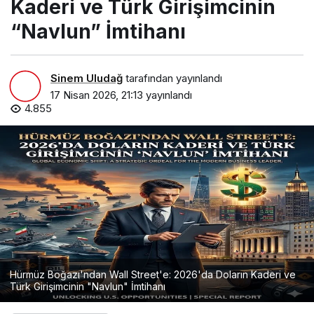
Kaderi ve Türk Girişimcinin
“Navlun” İmtihanı
Sinem Uludağ
tarafından yayınlandı
17 Nisan 2026, 21:13
yayınlandı
4.855
Hürmüz Boğazı'ndan Wall Street'e: 2026'da Doların Kaderi ve
Türk Girişimcinin "Navlun" İmtihanı