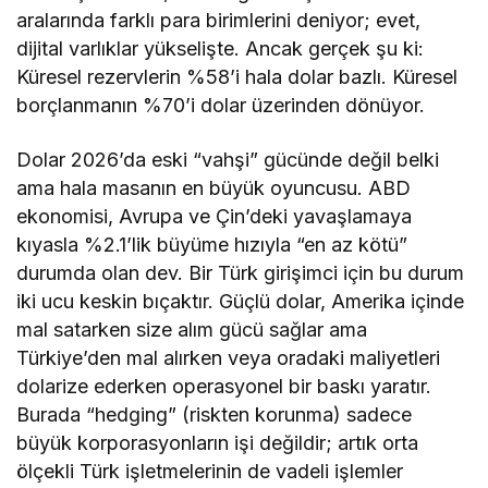
aralarında farklı para birimlerini deniyor; evet,
dijital varlıklar yükselişte. Ancak gerçek şu ki:
Küresel rezervlerin %58’i hala dolar bazlı. Küresel
borçlanmanın %70’i dolar üzerinden dönüyor.
Dolar 2026’da eski “vahşi” gücünde değil belki
ama hala masanın en büyük oyuncusu. ABD
ekonomisi, Avrupa ve Çin’deki yavaşlamaya
kıyasla %2.1’lik büyüme hızıyla “en az kötü”
durumda olan dev. Bir Türk girişimci için bu durum
iki ucu keskin bıçaktır. Güçlü dolar, Amerika içinde
mal satarken size alım gücü sağlar ama
Türkiye’den mal alırken veya oradaki maliyetleri
dolarize ederken operasyonel bir baskı yaratır.
Burada “hedging” (riskten korunma) sadece
büyük korporasyonların işi değildir; artık orta
ölçekli Türk işletmelerinin de vadeli işlemler