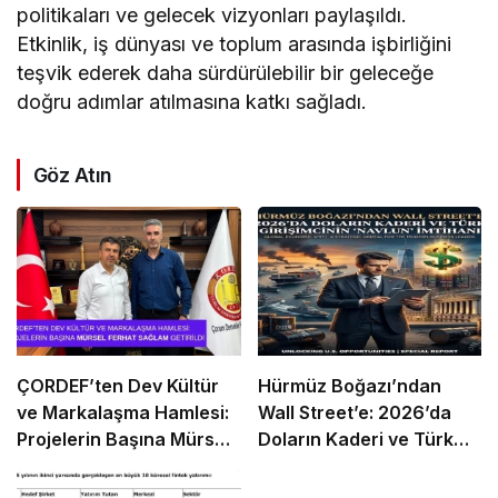
politikaları ve gelecek vizyonları paylaşıldı.
Etkinlik, iş dünyası ve toplum arasında işbirliğini
teşvik ederek daha sürdürülebilir bir geleceğe
doğru adımlar atılmasına katkı sağladı.
Göz Atın
ÇORDEF’ten Dev Kültür
Hürmüz Boğazı’ndan
ve Markalaşma Hamlesi:
Wall Street’e: 2026’da
Projelerin Başına Mürsel
Doların Kaderi ve Türk
Ferhat Sağlam Getirildi
Girişimcinin “Navlun”
İmtihanı