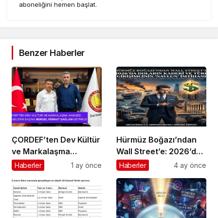
aboneliğini hemen başlat.
Benzer Haberler
ÇORDEF’ten Dev Kültür
Hürmüz Boğazı’ndan
ve Markalaşma
Wall Street’e: 2026’da
Hamlesi: Projelerin
Doların Kaderi ve Türk
Haberler
1 ay önce
Haberler
4 ay önce
Başına Mürsel Ferhat
Girişimcinin “Navlun”
Sağlam Getirildi
İmtihanı