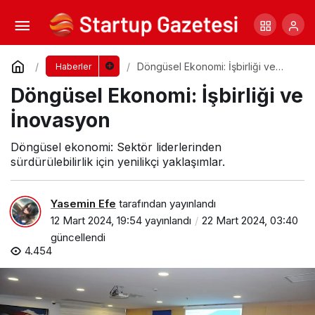
Mürsel Ferhat Sağlam Kariyer Zirvesi’nde
Konuştu
Yorum Yap
Paylaş
Döngüsel Ekonomi: İşbirliği ve
Haberler
İnovasyon
Döngüsel Ekonomi: İşbirliği ve
İnovasyon
Döngüsel ekonomi: Sektör liderlerinden
sürdürülebilirlik için yenilikçi yaklaşımlar.
Yasemin Efe
tarafından yayınlandı
12 Mart 2024, 19:54
yayınlandı
22 Mart 2024, 03:40
güncellendi
4.454