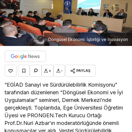
Döngüsel Ekonomi: İşbirliği ve İnovasyon
+
-
PAYLAŞ
“EGİAD Sanayi ve Sürdürülebilirlik Komisyonu”
tarafından düzenlenen “Döngüsel Ekonomi ve İyi
Uygulamalar” semineri, Dernek Merkezi’nde
gerçekleşti. Toplantıda, Ege Üniversitesi Öğretim
Üyesi ve PRONGEN.Tech Kurucu Ortağı
Prof.Dr.Nuri Azbar’ın moderatörlüğünde önemli
konuşmacılar yer aldı. Vestel Sürdürülebilirlik