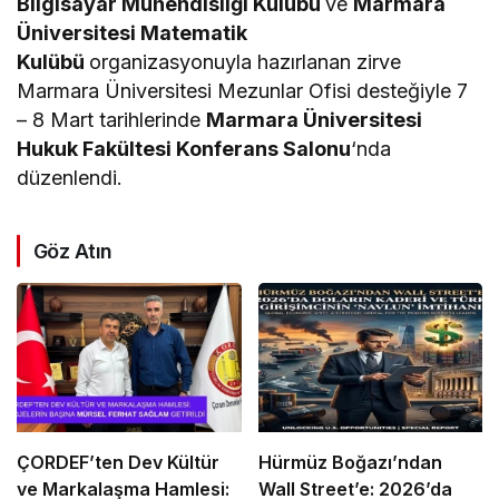
Bilgisayar Mühendisliği Kulübü
ve
Marmara
Üniversitesi Matematik
Kulübü
organizasyonuyla hazırlanan zirve
Marmara Üniversitesi Mezunlar Ofisi desteğiyle 7
– 8 Mart tarihlerinde
Marmara Üniversitesi
Hukuk Fakültesi Konferans Salonu
‘nda
düzenlendi.
Göz Atın
ÇORDEF’ten Dev Kültür
Hürmüz Boğazı’ndan
ve Markalaşma Hamlesi:
Wall Street’e: 2026’da