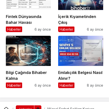
Fintek Dünyasında
İçerik Kıyametinden
Bahar Havası
Çıkış
Haberler
6 ay önce
Haberler
6 ay önce
Bilgi Çağında Bihaber
Emlakçılık Belgesi Nasıl
Kalma
Alınır?
Haberler
6 ay önce
Haberler
8 ay önce
Mürsel Ferhat Sağlam Kariyer