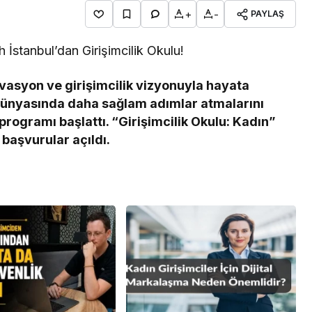
+
-
PAYLAŞ
ch İstanbul’dan Girişimcilik Okulu!
ovasyon ve girişimcilik vizyonuyla hayata
ş dünyasında daha sağlam adımlar atmalarını
rogramı başlattı. “Girişimcilik Okulu: Kadın”
başvurular açıldı.