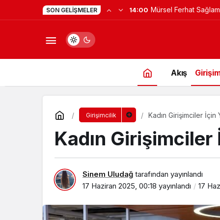
Yapay Zekaya Hangi Ver
0:23
SON GELIŞMELER
Değil, Verdiğin Veride
Akış
Girişim
Kadın Girişimciler İçin 
Girişimcilik
Kadın Girişimciler İ
Sinem Uludağ
tarafından yayınlandı
17 Haziran 2025, 00:18
yayınlandı
17 Haz