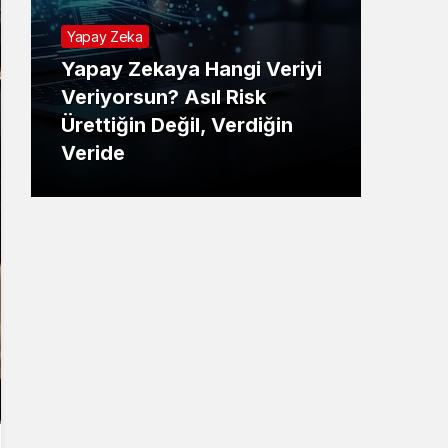
Yapay Zeka
Yapay Zekaya Hangi Veriyi
Tekno
Veriyorsun? Asıl Risk
Ürettiğin Değil, Verdiğin
E-P
Veride
Ne 