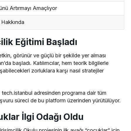
ünü Artırmayı Amaçlıyor
u Hakkında
lik Eğitimi Başladı
kin, görünür ve güçlü bir şekilde yer alması
da başladı. Katılımcılar, hem teorik bilgilerle
ilecekleri zorluklara karşı nasıl stratejiler
an tech.istanbul adresinden programa dair tüm
aşvuru süreci de bu platform üzerinden yürütülüyor.
uklar İlgi Odağı Oldu
irişimcilik Okulu projesinin ilk ayağı “çocuklar” için