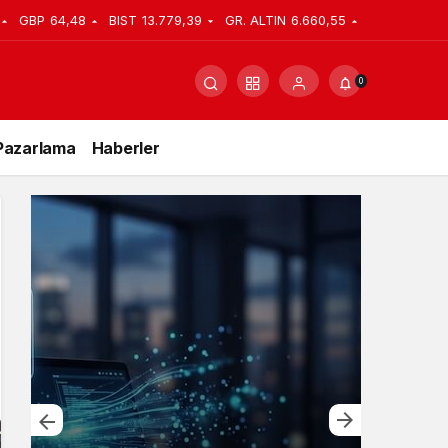
GBP
64,48
BIST
13.779,39
GR. ALTIN
6.660,55
0
Pazarlama
Haberler