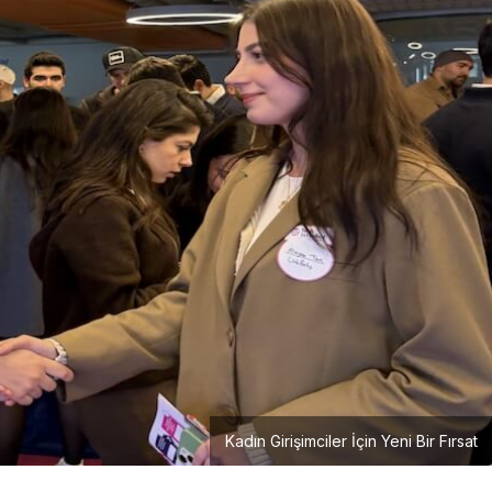
Girişimcilik
Mürsel Ferhat Sağlam Tek
Rumeli Tv’de Marka
Atölyesi Programına Konuk
Oldu
Kadın Girişimciler İçin Yeni Bir Fırsat