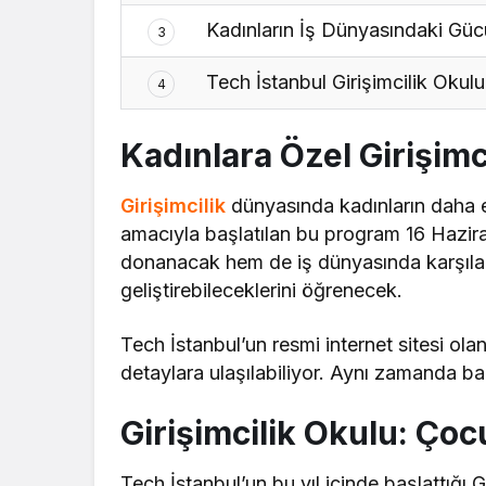
Kadınların İş Dünyasındaki Güc
3
Tech İstanbul Girişimcilik Okul
4
Kadınlara Özel Girişimci
Girişimcilik
dünyasında kadınların daha et
amacıyla başlatılan bu program 16 Haziran’
donanacak hem de iş dünyasında karşılaşab
geliştirebileceklerini öğrenecek.
Tech İstanbul’un resmi internet sitesi ol
detaylara ulaşılabiliyor. Aynı zamanda b
Girişimcilik Okulu: Çoc
Tech İstanbul’un bu yıl içinde başlattığı G