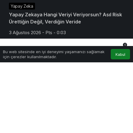
Yapay Zeka
Yapay Zekaya Hangi Veriyi Veriyorsun? Asıl Risk
Ürettiğin Değil, Verdiğin Veride
3 Ağustos 2026 - Pts - 0:03
0
Bu web sitesinde en iyi deneyimi yaşamanızı sağlamak
Anasayfa
Akış
Hesabım
Bildirimler
Kabul
için çerezler kullanılmaktadır.
Teknoloji
E-Posta Kutunuz Aslında Ne Kadar Güvenli?