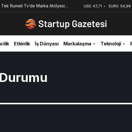
 Tek Rumeli Tv’de Marka Atölyesi
USD
47,71
EURO
54,99
du
cilik
Etkinlik
İş Dünyası
Markalaşma
Teknoloji
 Durumu