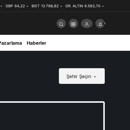
GBP
64,22
BIST
13.798,82
GR. ALTIN
6.583,70
0
Pazarlama
Haberler
Şehir Şeçin