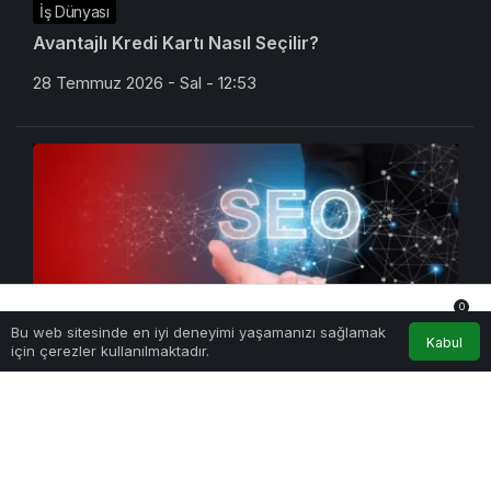
İş Dünyası
Avantajlı Kredi Kartı Nasıl Seçilir?
28 Temmuz 2026 - Sal - 12:53
0
Bu web sitesinde en iyi deneyimi yaşamanızı sağlamak
Anasayfa
Akış
Hesabım
Bildirimler
Kabul
için çerezler kullanılmaktadır.
Teknoloji
En İyi SEO Ajansı Nasıl Seçilir?
27 Temmuz 2026 - Pts - 17:27