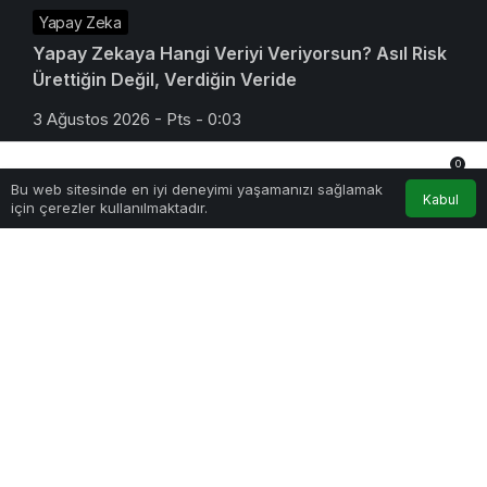
Yapay Zeka
Yapay Zekaya Hangi Veriyi Veriyorsun? Asıl Risk
Ürettiğin Değil, Verdiğin Veride
3 Ağustos 2026 - Pts - 0:03
0
Bu web sitesinde en iyi deneyimi yaşamanızı sağlamak
Anasayfa
Akış
Hesabım
Bildirimler
Kabul
için çerezler kullanılmaktadır.
Teknoloji
E-Posta Kutunuz Aslında Ne Kadar Güvenli?