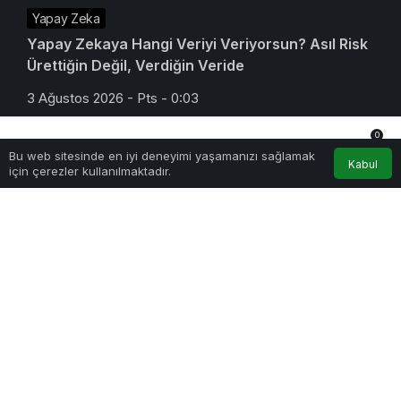
Yapay Zeka
Yapay Zekaya Hangi Veriyi Veriyorsun? Asıl Risk
Ürettiğin Değil, Verdiğin Veride
3 Ağustos 2026 - Pts - 0:03
0
Bu web sitesinde en iyi deneyimi yaşamanızı sağlamak
Anasayfa
Akış
Hesabım
Bildirimler
Kabul
için çerezler kullanılmaktadır.
Teknoloji
E-Posta Kutunuz Aslında Ne Kadar Güvenli?