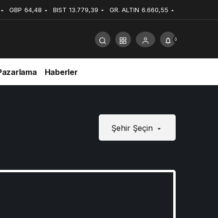
GBP
64,48
BIST
13.779,39
GR. ALTIN
6.660,55
0
Pazarlama
Haberler
Şehir Şeçin