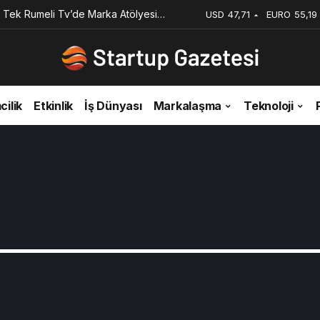
 Tek Rumeli Tv’de Marka Atölyesi
USD
47,71
EURO
55,19
du
cilik
Etkinlik
İş Dünyası
Markalaşma
Teknoloji
u