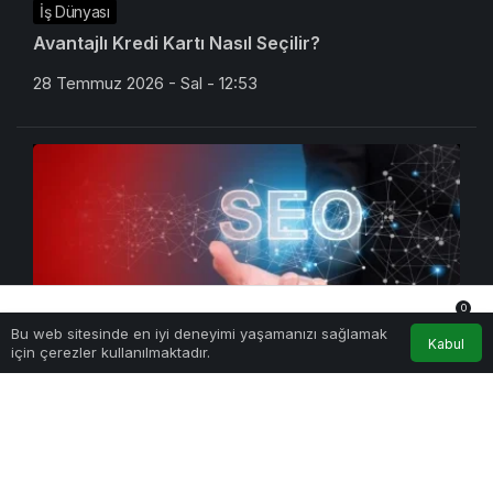
İş Dünyası
Avantajlı Kredi Kartı Nasıl Seçilir?
28 Temmuz 2026 - Sal - 12:53
0
Bu web sitesinde en iyi deneyimi yaşamanızı sağlamak
Anasayfa
Akış
Hesabım
Bildirimler
Kabul
için çerezler kullanılmaktadır.
Teknoloji
En İyi SEO Ajansı Nasıl Seçilir?
27 Temmuz 2026 - Pts - 17:27