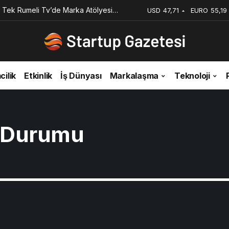
 Tek Rumeli Tv’de Marka Atölyesi
USD
47,71
EURO
55,19
du
cilik
Etkinlik
İş Dünyası
Markalaşma
Teknoloji
 Durumu