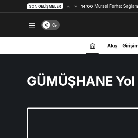
Mürsel Ferhat Sağlam
14:00
SON GELIŞMELER
Programına Konuk Ol
Akış
Girişim
GÜMÜŞHANE Yol