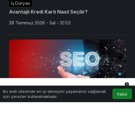
İş Dünyası
Avantajlı Kredi Kartı Nasıl Seçilir?
28 Temmuz 2026 - Sal - 12:53
0
Bu web sitesinde en iyi deneyimi yaşamanızı sağlamak
Anasayfa
Akış
Hesabım
Bildirimler
Kabul
için çerezler kullanılmaktadır.
Teknoloji
En İyi SEO Ajansı Nasıl Seçilir?
27 Temmuz 2026 - Pts - 17:27