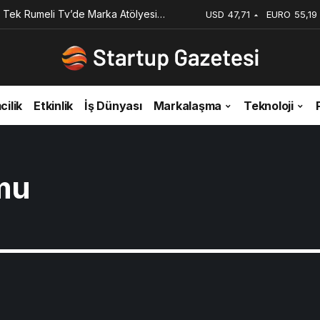
 Tek Rumeli Tv’de Marka Atölyesi
USD
47,71
EURO
55,19
du
cilik
Etkinlik
İş Dünyası
Markalaşma
Teknoloji
mu