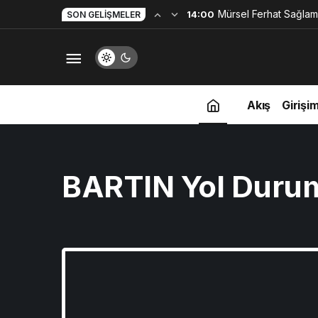
Mürsel Ferhat Sağlam
14:00
SON GELIŞMELER
Programına Konuk Ol
Akış
Girişim
BARTIN Yol Duru