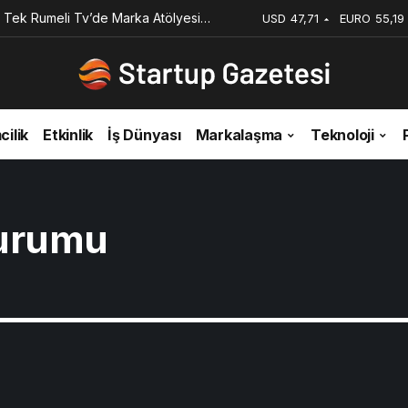
iyi Veriyorsun? Asıl Risk Ürettiğin
USD
47,71
EURO
55,19
cilik
Etkinlik
İş Dünyası
Markalaşma
Teknoloji
urumu