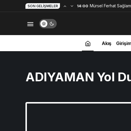
Yapay Zekaya Hangi Ver
0:23
SON GELIŞMELER
Değil, Verdiğin Veride
Akış
Girişim
ADIYAMAN Yol D