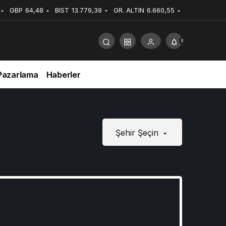
GBP
64,48
BIST
13.779,39
GR. ALTIN
6.660,55
0
Pazarlama
Haberler
Şehir Şeçin