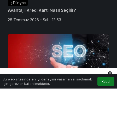
İş Dünyası
Avantajlı Kredi Kartı Nasıl Seçilir?
28 Temmuz 2026 - Sal - 12:53
0
Bu web sitesinde en iyi deneyimi yaşamanızı sağlamak
Anasayfa
Akış
Hesabım
Bildirimler
Kabul
için çerezler kullanılmaktadır.
Teknoloji
En İyi SEO Ajansı Nasıl Seçilir?
27 Temmuz 2026 - Pts - 17:27