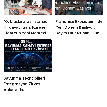
10. Uluslararası İstanbul
Franchise Ekosisteminde
Hırdavat Fuarı, Küresel
Yeni Dönem Başlıyor:
Ticaretin Yeni Merkezi
Bayim Olur Musun? Fuarı
Olmaya Hazırlanıyor
2026 İçin Geri Sayım!
Savunma Teknolojileri
Entegrasyon Zirvesi
Ankara’da
Gerçekleşecek!