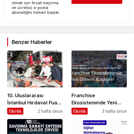
olmak için fırsatı kaçırma
ve ücretsiz e-posta
aboneliğini hemen başlat.
Benzer Haberler
10. Uluslararası
Franchise
İstanbul Hırdavat Fuarı,
Ekosisteminde Yeni
Küresel Ticaretin Yeni
Dönem Başlıyor: Bayim
Etkinlik
2 hafta önce
Etkinlik
3 hafta önce
Merkezi Olmaya
Olur Musun? Fuarı
Hazırlanıyor
2026 İçin Geri Sayım!