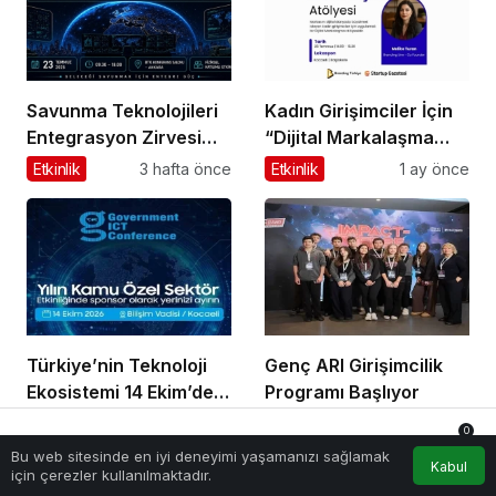
Savunma Teknolojileri
Kadın Girişimciler İçin
Entegrasyon Zirvesi
“Dijital Markalaşma
Ankara’da
Atölyesi” Başlıyor
Etkinlik
3 hafta önce
Etkinlik
1 ay önce
Gerçekleşecek!
Türkiye’nin Teknoloji
Genç ARI Girişimcilik
Ekosistemi 14 Ekim’de
Programı Başlıyor
Bilişim Vadisi’nde
Etkinlik
1 ay önce
Etkinlik
2 ay önce
0
Kenetleniyor
Bu web sitesinde en iyi deneyimi yaşamanızı sağlamak
Anasayfa
Akış
Hesabım
Bildirimler
Kabul
için çerezler kullanılmaktadır.