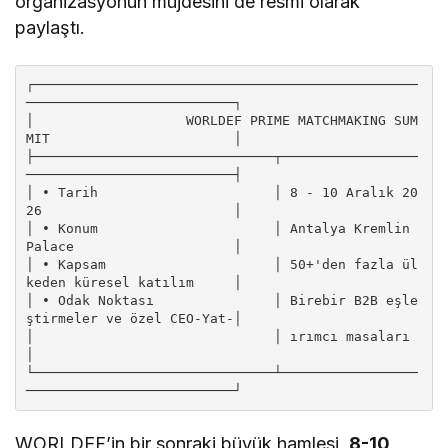
organizasyonun müjdesini de resmi olarak
paylaştı.
┌────────────────────────────────────────────────
──────────────────────────┐

│                   WORLDEF PRIME MATCHMAKING SUM
MIT                       │

├──────────────────────────────┬─────────────────
──────────────────────────┤

│ • Tarih                      │ 8 - 10 Aralık 20
26                        │

│ • Konum                      │ Antalya Kremlin 
Palace                    │

│ • Kapsam                     │ 50+'den fazla ül
keden küresel katılım     │

│ • Odak Noktası               │ Birebir B2B eşle
ştirmeler ve özel CEO-Yat-│

│                              │ ırımcı masaları                           
│

└──────────────────────────────┴─────────────────
WORLDEF’in bir sonraki büyük hamlesi,
8-10