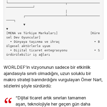
└──────────────────────────────┬─────────────────
──────────────┘

                               │

         ┌─────────────────────┴─────────────────
────┐

         ▼                                           
▼

[MENA ve Türkiye Markaları]                 [Küre
sel Dev Oyuncular]

  • Dünyaya taşınma ve ihraç                  • B
ölgesel aktörlerle uyum

  • Dijital ticaret entegrasyonu              • S
WORLDEF’in vizyonunun sadece bir etkinlik
ajandasıyla sınırlı olmadığını, uzun soluklu bir
makro strateji barındırdığını vurgulayan Ömer Nart,
sözlerini şöyle sürdürdü:
“Dijital ticaret artık sınırları tamamen
aşan, teknolojiyle her geçen gün daha