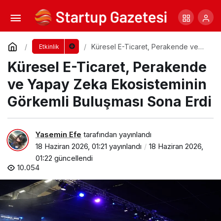
Başarsoft Teknoloji Günü 2026 Gerçekleşti
Yorum Yap
Paylaş
Küresel E-Ticaret, Perakende ve
Etkinlik
Yapay Zeka Ekosisteminin Görkemli
Küresel E-Ticaret, Perakende
Buluşması Sona Erdi
ve Yapay Zeka Ekosisteminin
Görkemli Buluşması Sona Erdi
Yasemin Efe
tarafından yayınlandı
18 Haziran 2026, 01:21
yayınlandı
18 Haziran 2026,
01:22
güncellendi
10.054