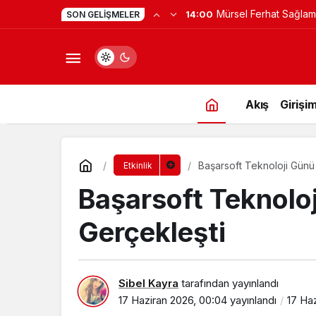
Mürsel Ferhat Sağlam
14:00
SON GELIŞMELER
Programına Konuk Ol
Akış
Girişim
Başarsoft Teknoloji Günü
Etkinlik
Başarsoft Teknolo
Gerçekleşti
Sibel Kayra
tarafından yayınlandı
17 Haziran 2026, 00:04
yayınlandı
17 Haz