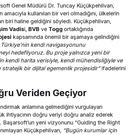
arsoft Genel Müdürü Dr. Tuncay Küçükpehlivan,
 amacıyla kullanılan bir veri olmadığını, ülkelerin
dan biri haline geldiğini söyledi. Küçükpehlivan,
işim Vadis
i,
BVB
ve
Togg
ortaklığında
ojesi
kapsamında önemli bir aşamaya gelindiğini
 Türkiye’nin kendi navigasyonunu
meyi hedefliyoruz. Bu proje yalnızca yeni bir
 kendi harita verisiyle, kendi mühendisliğiyle ve
stratejik bir dijital egemenlik projesidir”
ifadelerini
ğru Veriden Geçiyor
landırmak anlamına gelmediğini vurgulayan
 ihtiyacının doğru veriyi doğru analiz ederek
. Başarsoft’un yeni vizyonunu “Guiding the Right
anımlayan Küçükpehlivan,
“Bugün kurumlar için