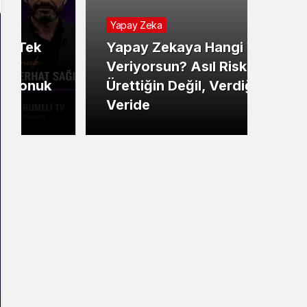
Yapay Zeka
Yapay Zekaya Hangi Veriyi
Tekno
Veriyorsun? Asıl Risk
Ürettiğin Değil, Verdiğin
E-P
Veride
Ne 