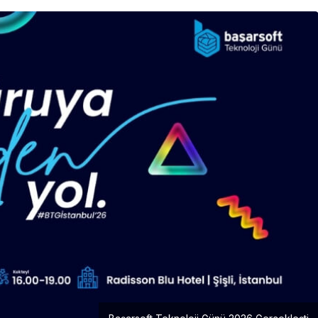
Girişimcilik
Mürsel Ferhat Sağlam Tek
Rumeli Tv’de Marka
Atölyesi Programına Konuk
Oldu