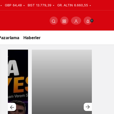
GBP
64,48
BIST
13.779,39
GR. ALTIN
6.660,55
0
Pazarlama
Haberler