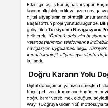
Etkinliğin açılış konuşmasını yapan Baş
konum bilgisinin artık yalnızca navigasyon
dijital altyapısının en stratejik unsurların
Başarsoft’un proje yürütücülüğünde,
Bil
geliştirilen
Türkiye’nin Navigasyonu Pr
belirterek,
“Önümüzdeki yılın başlarında
vatandaşlarımızın telefonlarına indirebil
navigasyon uygulaması değil; Türkiye’nin
kendi teknolojik altyapısıyla oluşturduğu 
kullandı.
Doğru Kararın Yolu Do
Dijital dönüşümün yalnızca süreçleri hız
Küçükpehlivan, kurumların bugün en büyük
doğru karar verebilmek olduğunu söyledi
Way” (Doğruya Giden Yol) mottosuyla t