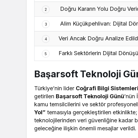
Doğru Kararın Yolu Doğru Veri
2
Alim Küçükpehlivan: Dijital Dö
3
Veri Ancak Doğru Analize Edild
4
Farklı Sektörlerin Dijital Dönü
5
Başarsoft Teknoloji G
Türkiye’nin lider
Coğrafi Bilgi Sistemler
getirilen
Başarsoft Teknoloji Günü
’nün 
kamu temsilcilerini ve sektör profesyonelle
Yol”
temasıyla gerçekleştirilen etkinlik
teknolojilerinden veri güvenliğine kadar bi
geleceğine ilişkin önemli mesajlar verildi.