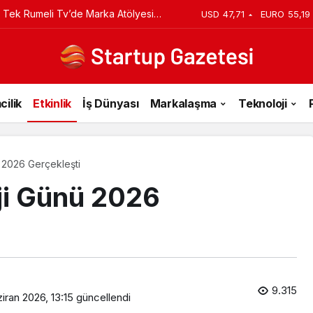
 Tek Rumeli Tv’de Marka Atölyesi
USD
47,71
EURO
55,19
du
cilik
Etkinlik
İş Dünyası
Markalaşma
Teknoloji
 2026 Gerçekleşti
ji Günü 2026
9.315
iran 2026, 13:15
güncellendi