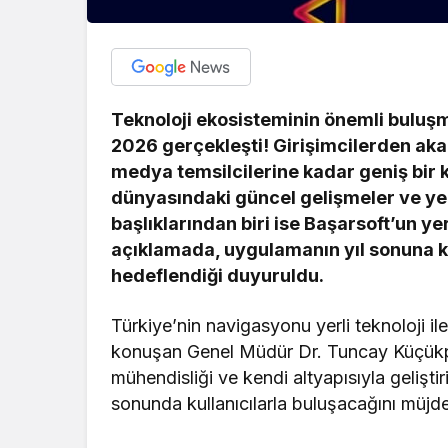
Teknoloji ekosisteminin önemli buluşm
2026 gerçekleşti! Girişimcilerden ak
medya temsilcilerine kadar geniş bir kat
dünyasındaki güncel gelişmeler ve yen
başlıklarından biri ise Başarsoft’un y
açıklamada, uygulamanın yıl sonuna ka
hedeflendiği duyuruldu.
Türkiye’nin navigasyonu yerli teknoloji il
konuşan Genel Müdür Dr. Tuncay Küçükpehl
mühendisliği ve kendi altyapısıyla gelişti
sonunda kullanıcılarla buluşacağını müjde