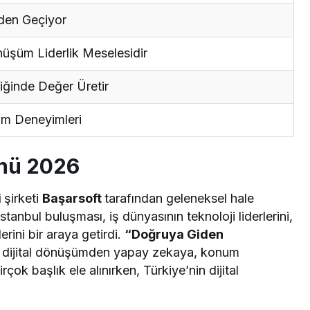
den Geçiyor
nüşüm Liderlik Meselesidir
iğinde Değer Üretir
şüm Deneyimleri
ünü 2026
i
şirketi
Başarsoft
tarafından geleneksel hale
İstanbul buluşması, iş dünyasının teknoloji liderlerini,
rini bir araya getirdi.
“Doğruya Giden
te; dijital dönüşümden yapay zekaya, konum
rçok başlık ele alınırken, Türkiye’nin dijital