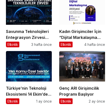
Savunma Teknolojileri
Kadın Girişimciler İçin
Entegrasyon Zirvesi
“Dijital Markalaşma
Ankara’da
Atölyesi” Başlıyor
Etkinlik
3 hafta önce
Etkinlik
4 hafta önce
Gerçekleşecek!
Türkiye’nin Teknoloji
Genç ARI Girişimcilik
Ekosistemi 14 Ekim’de
Programı Başlıyor
Bilişim Vadisi’nde
Etkinlik
1 ay önce
Etkinlik
2 ay önce
Kenetleniyor