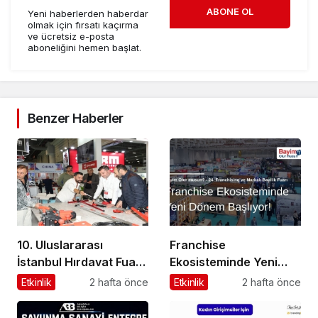
ABONE OL
Yeni haberlerden haberdar
olmak için fırsatı kaçırma
ve ücretsiz e-posta
aboneliğini hemen başlat.
Benzer Haberler
10. Uluslararası
Franchise
İstanbul Hırdavat Fuarı,
Ekosisteminde Yeni
Küresel Ticaretin Yeni
Dönem Başlıyor: Bayim
Etkinlik
2 hafta önce
Etkinlik
2 hafta önce
Merkezi Olmaya
Olur Musun? Fuarı
Hazırlanıyor
2026 İçin Geri Sayım!