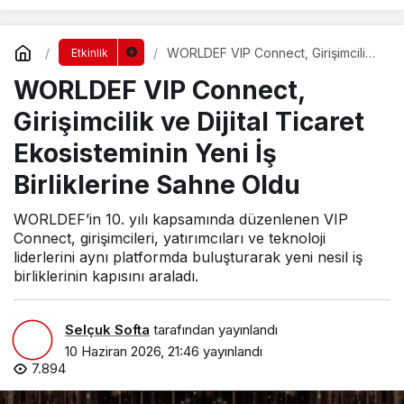
WORLDEF VIP Connect, Girişimcilik
Etkinlik
ve Dijital Ticaret Ekosisteminin Yeni
WORLDEF VIP Connect,
İş Birliklerine Sahne Oldu
Girişimcilik ve Dijital Ticaret
Ekosisteminin Yeni İş
Birliklerine Sahne Oldu
WORLDEF’in 10. yılı kapsamında düzenlenen VIP
Connect, girişimcileri, yatırımcıları ve teknoloji
liderlerini aynı platformda buluşturarak yeni nesil iş
birliklerinin kapısını araladı.
Selçuk Softa
tarafından yayınlandı
10 Haziran 2026, 21:46
yayınlandı
7.894