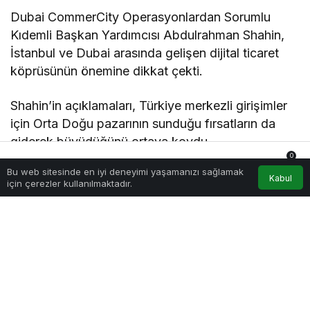
Dubai CommerCity Operasyonlardan Sorumlu
Kıdemli Başkan Yardımcısı Abdulrahman Shahin,
İstanbul ve Dubai arasında gelişen dijital ticaret
köprüsünün önemine dikkat çekti.
Shahin’in açıklamaları, Türkiye merkezli girişimler
için Orta Doğu pazarının sunduğu fırsatların da
giderek büyüdüğünü ortaya koydu.
0
Bu web sitesinde en iyi deneyimi yaşamanızı sağlamak
Bugün birçok Türk girişimi yalnızca yerel pazarı
Anasayfa
Akış
Hesabım
Bildirimler
Kabul
için çerezler kullanılmaktadır.
hedeflemiyor. Yapay zekâ, SaaS, e-ticaret
teknolojileri ve lojistik alanlarında faaliyet gösteren
şirketler artık küresel ölçekte büyümeyi hedefliyor.
Bu nedenle WORLDEF gibi uluslararası etki
alanına sahip organizasyonlar girişimcilik
ekosistemi açısından kritik önem taşıyor.