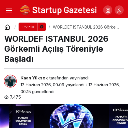
WORLDEF VIP Connect, Girişimcilik ve Dijital
Ticaret Ekosisteminin Yeni İş Birliklerine Sahne Oldu
Yorum Yap
Paylaş
WORLDEF ISTANBUL 2026 Görkemli
Etkinlik
Açılış Töreniyle Başladı
WORLDEF ISTANBUL 2026
Görkemli Açılış Töreniyle
Başladı
Kaan Yüksek
tarafından yayınlandı
12 Haziran 2026, 00:09
yayınlandı
12 Haziran 2026,
00:15
güncellendi
7.475