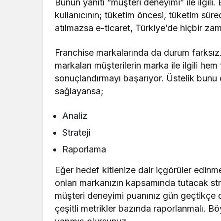
Bunun yanıtı “müşteri deneyimi” ile ilgili
kullanıcının; tüketim öncesi, tüketim süreci
atılmazsa e-ticaret, Türkiye’de hiçbir z
Franchise markalarında da durum farksız
markaları müşterilerin marka ile ilgili he
sonuçlandırmayı başarıyor. Üstelik bunu 
sağlayansa;
Analiz
Strateji
Raporlama
Eğer hedef kitlenize dair içgörüler edin
onları markanızın kapsamında tutacak str
müşteri deneyimi puanınız gün geçtikçe d
çeşitli metrikler bazında raporlanmalı. B