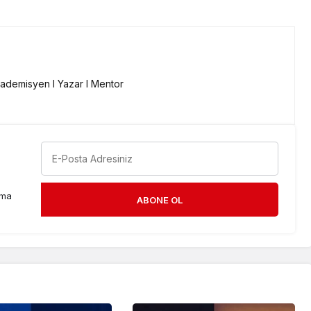
kademisyen I Yazar I Mentor
rma
ABONE OL