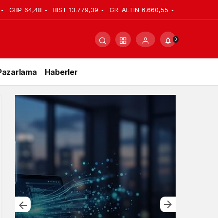
GBP
64,48
BIST
13.779,39
GR. ALTIN
6.660,55
0
Pazarlama
Haberler