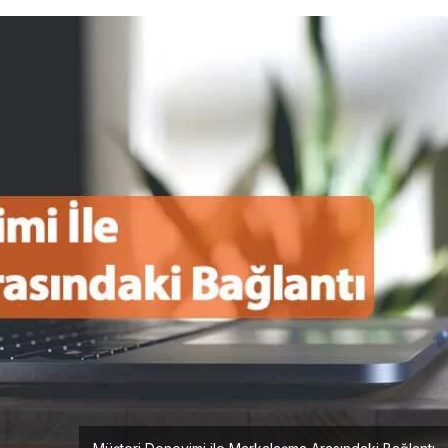
Girişimcilik
Mürsel Ferhat Sağlam Tek
Rumeli Tv’de Marka
Atölyesi Programına Konuk
Oldu