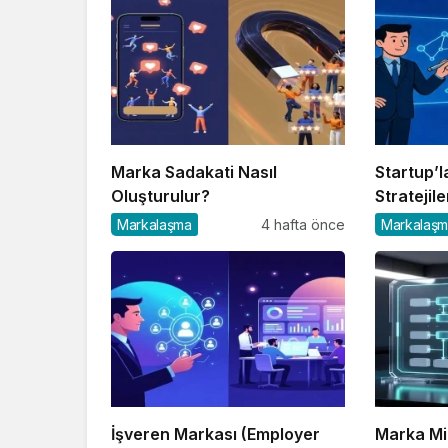
Marka Sadakati Nasıl
Startup’l
Oluşturulur?
Stratejile
Markalaşma
4 hafta önce
Markalaş
İşveren Markası (Employer
Marka Mi