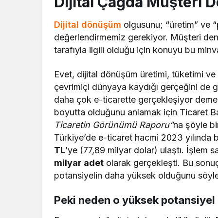
Dijital Çağda Müşteri 
Dijital dönüşüm
olgusunu; “üretim” ve “
değerlendirmemiz gerekiyor. Müşteri den
tarafıyla ilgili olduğu için konuyu bu min
Evet, dijital dönüşüm üretimi, tüketimi ve 
çevrimiçi dünyaya kaydığı gerçeğini de 
daha çok e-ticarette gerçekleşiyor demek
boyutta olduğunu anlamak için Ticaret Ba
Ticaretin Görünümü Raporu”
na şöyle bi
Türkiye’de e-ticaret hacmi 2023 yılında b
TL
’ye (77,89 milyar dolar) ulaştı. İşlem 
milyar adet
olarak gerçekleşti. Bu son
potansiyelin daha yüksek olduğunu söyley
Peki neden o yüksek potansiyel