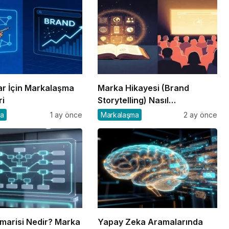
ar İçin Markalaşma
Marka Hikayesi (Brand
ri
Storytelling) Nasıl
Oluşturulur?
ma
1 ay önce
Markalaşma
2 ay önce
marisi Nedir? Marka
Yapay Zeka Aramalarında