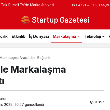
iyi Veriyorsun? Asıl Risk Ürettiğin
USD
47,71
EURO
55,19
cilik
Etkinlik
İş Dünyası
Markalaşma
Teknoloji
 Markalaşma Arasındaki Bağlantı
ile Markalaşma
ı
andı
4.857
ıs 2025, 20:27
güncellendi