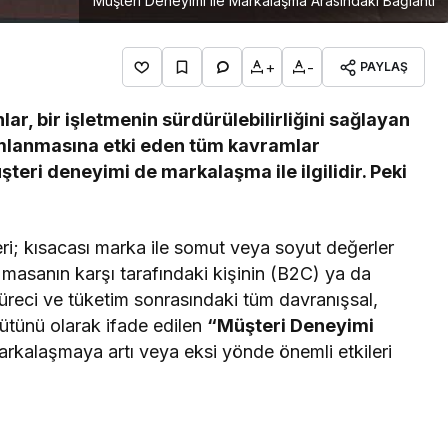
Müşteri Deneyimi ile Markalaşma Arasındaki Bağlantı
+
-
PAYLAŞ
ar, bir işletmenin sürdürülebilirliğini sağlayan
umlanmasına etki eden tüm kavramlar
üşteri deneyimi de markalaşma ile ilgilidir. Peki
teri; kısacası marka ile somut veya soyut değerler
 masanın karşı tarafındaki kişinin (B2C) ya da
reci ve tüketim sonrasındaki tüm davranışsal,
bütünü olarak ifade edilen
“Müşteri Deneyimi
arkalaşmaya artı veya eksi yönde önemli etkileri