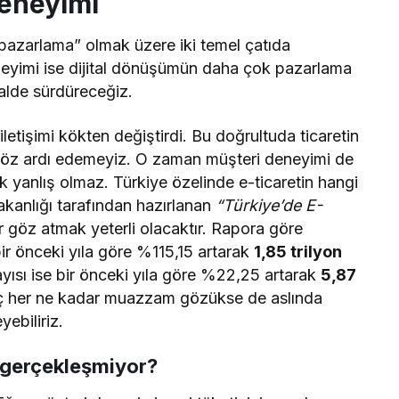
Deneyimi
pazarlama” olmak üzere iki temel çatıda
eyimi ise dijital dönüşümün daha çok pazarlama
valde sürdüreceğiz.
iletişimi kökten değiştirdi. Bu doğrultuda ticaretin
göz ardı edemeyiz. O zaman müşteri deneyimi de
 yanlış olmaz. Türkiye özelinde e-ticaretin hangi
kanlığı tarafından hazırlanan
“Türkiye’de E-
r göz atmak yeterli olacaktır. Rapora göre
ir önceki yıla göre %115,15 artarak
1,85 trilyon
sayısı ise bir önceki yıla göre %22,25 artarak
5,87
uç her ne kadar muazzam gözükse de aslında
ebiliriz.
 gerçekleşmiyor?