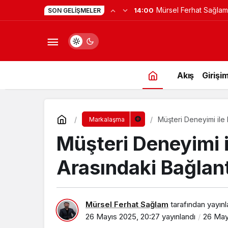
Yapay Zekaya Hangi Ver
0:23
SON GELIŞMELER
Değil, Verdiğin Veride
Akış
Girişim
Müşteri Deneyimi ile
Markalaşma
Müşteri Deneyimi 
Arasındaki Bağlant
Mürsel Ferhat Sağlam
tarafından yayınl
26 Mayıs 2025, 20:27
yayınlandı
26 May