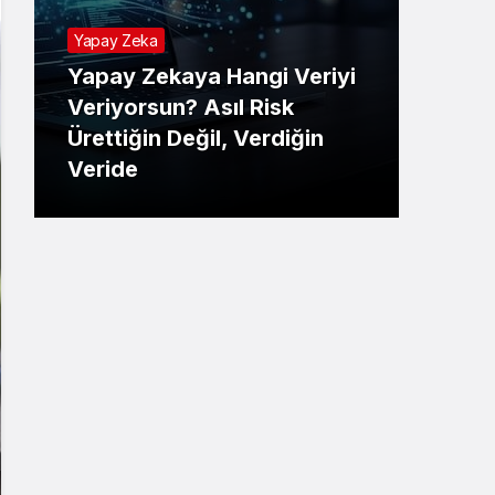
Yapay Zeka
Yapay Zekaya Hangi Veriyi
Tekno
Veriyorsun? Asıl Risk
Ürettiğin Değil, Verdiğin
E-P
Veride
Ne 