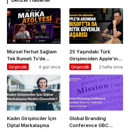
Mürsel Ferhat Sağlam
25 Yaşındaki Türk
Tek Rumeli Tv’de
Girişimciden Apple’ın
Marka Atölyesi
Ardından Ubisoft
Girişimcilik
4 gün önce
Girişimcilik
2 hafta önce
Programına Konuk
Başarısı
Oldu
Kadın Girişimciler İçin
Global Branding
Dijital Markalaşma
Conference GBC