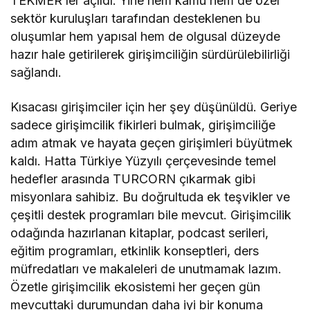
TEKMER’ler açıldı. Yine hem kamu hem de özel
sektör kuruluşları tarafından desteklenen bu
oluşumlar hem yapısal hem de olgusal düzeyde
hazır hale getirilerek girişimciliğin sürdürülebilirliği
sağlandı.
Kısacası girişimciler için her şey düşünüldü. Geriye
sadece girişimcilik fikirleri bulmak, girişimciliğe
adım atmak ve hayata geçen girişimleri büyütmek
kaldı. Hatta Türkiye Yüzyılı çerçevesinde temel
hedefler arasında TURCORN çıkarmak gibi
misyonlara sahibiz. Bu doğrultuda ek teşvikler ve
çeşitli destek programları bile mevcut. Girişimcilik
odağında hazırlanan kitaplar, podcast serileri,
eğitim programları, etkinlik konseptleri, ders
müfredatları ve makaleleri de unutmamak lazım.
Özetle girişimcilik ekosistemi her geçen gün
mevcuttaki durumundan daha iyi bir konuma