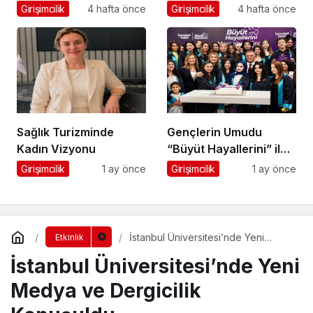
Misyonu Hakkında
Girişimcilik
4 hafta önce
Girişimcilik
4 hafta önce
Merak Edilenler
Sağlık Turizminde
Gençlerin Umudu
Kadın Vizyonu
“Büyüt Hayallerini” ile
267 Genç Daha
Girişimcilik
1 ay önce
Girişimcilik
1 ay önce
Kanatlandı
İstanbul Üniversitesi’nde Yeni
Etkinlik
Medya ve Dergicilik Konuşuldu
İstanbul Üniversitesi’nde Yeni
Medya ve Dergicilik