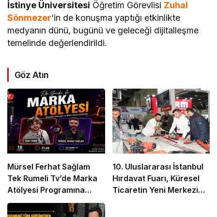
İstinye Üniversitesi
Öğretim Görevlisi
Zuhal
Sönmezer
‘in de konuşma yaptığı etkinlikte
medyanın dünü, bugünü ve geleceği dijitalleşme
temelinde değerlendirildi.
Göz Atın
Mürsel Ferhat Sağlam
10. Uluslararası İstanbul
Tek Rumeli Tv’de Marka
Hırdavat Fuarı, Küresel
Atölyesi Programına
Ticaretin Yeni Merkezi
Konuk Oldu
Olmaya Hazırlanıyor