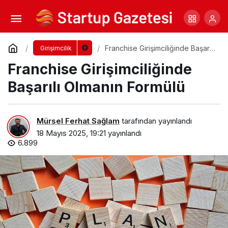
İstanbul Üniversitesi’nde Yeni Medya ve
Dergicilik Konuşuldu
Yorum Yap
Paylaş
Franchise Girişimciliğinde Başarılı
Girişimcilik
Olmanın Formülü
Franchise Girişimciliğinde
Başarılı Olmanın Formülü
Mürsel Ferhat Sağlam
tarafından yayınlandı
18 Mayıs 2025, 19:21
yayınlandı
6.899