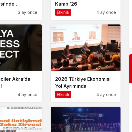
esi’nde
Kampı’26
Etkinlik
 Kariyer ve
3 ay önce
Etkinlik
4 ay önce
10. Uluslararası İstanbul Hırdavat Fuarı,
n Buluştuğu
Küresel Ticaretin Yeni Merkezi Olmaya
ival!
Hazırlanıyor
ciler Akra’da
2026 Türkiye Ekonomisi
!
Yol Ayrımında
4 ay önce
Etkinlik
4 ay önce