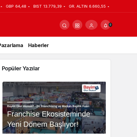
GBP
64,48
BIST
13.779,39
GR. ALTIN
6.660,55
0
Pazarlama
Haberler
Popüler Yazılar