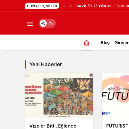
10. Uluslararası İstanb
14:26
SON GELIŞMELER
Yeni Merkezi Olmaya 
Akış
Girişim
Yeni Haberler
Vizeler Bitti, Eğlence
FUTURIST